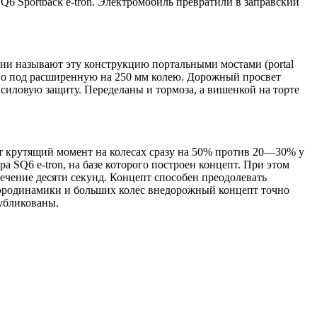
6 Sportback e-tron. Электромобиль превратили в заправский
ании называют эту конструкцию портальными мостами (portal
аново под расширенную на 250 мм колею. Дорожный просвет
силовую защиту. Переделаны и тормоза, а вишенкой на торте
 крутящий момент на колесах сразу на 50% против 20—30% у
а SQ6 e-tron, на базе которого построен концепт. При этом
течение десяти секунд. Концепт способен преодолевать
й аэродинамики и больших колес внедорожный концепт точно
публикованы.