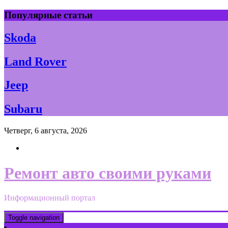
Skip
Популярные статьи
to
content
Skoda
Land Rover
Jeep
Subaru
Четверг, 6 августа, 2026
Ремонт авто своими руками
Информационный портал
Toggle navigation