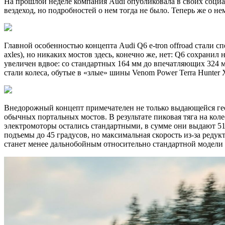
На прошлой неделе компания Audi опубликовала в своих социа
вездеход, но подробностей о нем тогда не было. Теперь же о не
Главной особенностью концепта Audi Q6 e-tron offroad стали 
axles), но никаких мостов здесь, конечно же, нет: Q6 сохран
увеличен вдвое: со стандартных 164 мм до впечатляющих 324 м
стали колеса, обутые в «злые» шины Venom Power Terra Hunter 
Внедорожный концепт примечателен не только выдающейся ге
обычных портальных мостов. В результате пиковая тяга на коле
электромоторы остались стандартными, в сумме они выдают 517
подъемы до 45 градусов, но максимальная скорость из-за редук
станет менее дальнобойным относительно стандартной модели (