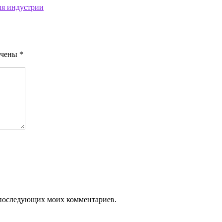
ия индустрии
ечены
*
ля последующих моих комментариев.