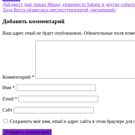
Навигация
Дайджест дня: пикап Musso, уязвимость Subaru и другие событ
Лада Веста обзавелась шестиступенчатой «механикой»
по
записям
Добавить комментарий
Ваш адрес email не будет опубликован.
Обязательные поля пом
Комментарий
*
Имя
*
Email
*
Сайт
Сохранить моё имя, email и адрес сайта в этом браузере д