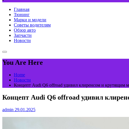
Главная
Тюнинг
Марки и модели
Советы водителям
Обзор авто
Запчасти
Новости
You Are Here
Home
Новости
Концепт Audi Q6 offroad удивил клиренсом и крутящим 
Концепт Audi Q6 offroad удивил клире
admin
29.01.2025