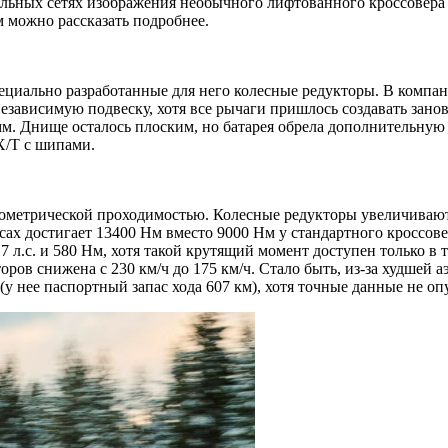
льных сетях изображения необычного лифтованного кроссовера Q
м можно рассказать подробнее.
специально разработанные для него колесные редукторы. В комп
ил независимую подвеску, хотя все рычаги пришлось создавать з
м. Днище осталось плоским, но батарея обрела дополнительную 
X/T с шипами.
ометрической проходимостью. Колесные редукторы увеличивают
сах достигает 13400 Нм вместо 9000 Нм у стандартного кроссовер
 л.с. и 580 Нм, хотя такой крутящий момент доступен только в 
торов снижена с 230 км/ч до 175 км/ч. Стало быть, из-за худше
у нее паспортный запас хода 607 км), хотя точные данные не о