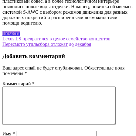
пластиковый обвес, а в более технологичном интерьере
появились новые виды отделки. Наконец, новинка обзавелась
системой S-AWC с выбором режимов движения для разных
дорожных покрытий и расширенными возможностями
помощи водителю.
Новости
Навигация
Lexus LS превратился в целое семейство концептов
Пересмотр утильсбора отложат до декабря
по
записям
Добавить комментарий
Ваш адрес email не будет опубликован.
Обязательные поля
помечены
*
Комментарий
*
Имя
*