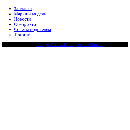
Запчасти
Марки и модели
Новости
Обзор авто
Советы водителям
Тюнинг
Copy Right Text |
Design & develop by AmpleThemes