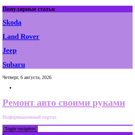
Skip
Популярные статьи
to
content
Skoda
Land Rover
Jeep
Subaru
Четверг, 6 августа, 2026
Ремонт авто своими руками
Информационный портал
Toggle navigation