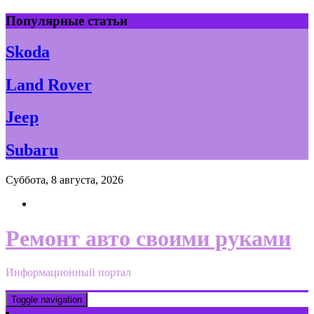
Skip
Популярные статьи
to
content
Skoda
Land Rover
Jeep
Subaru
Суббота, 8 августа, 2026
Ремонт авто своими руками
Информационный портал
Toggle navigation