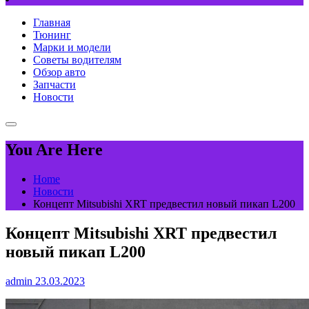
Главная
Тюнинг
Марки и модели
Советы водителям
Обзор авто
Запчасти
Новости
You Are Here
Home
Новости
Концепт Mitsubishi XRT предвестил новый пикап L200
Концепт Mitsubishi XRT предвестил
новый пикап L200
admin
23.03.2023