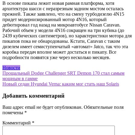
В основе пикапа лежит новая рамная платформа, хотя
архитектура шасси с неразрезным задним мостом осталась
прежней. Также заявлено, что на смену турбодизелю 4N15
придет модернизированный мотор 4N16, который
дебютировал год назад на микроавтобусе Nissan Caravan.
Рабочий объем у модели 4N16 сокращен на три кубика (до
2439 кубических сантиметров), но характеристики мотора для
пикапов пока не обнародованы. Кстати, Caravan с таким
дизелем имеет семиступенчатый «автомат» Jatco, так что эта
коробка передач вполне может достаться и пикапу. Все
подробности появятся уже через несколько месяцев.
Новости
Навигация
Прощальный Dodge Challenger SRT Demon 170 стал самым
мощным в гамме
по
Новый седан Hyundai Verna: каким мог стать наш Solaris
записям
Добавить комментарий
Ваш адрес email не будет опубликован.
Обязательные поля
помечены
*
Комментарий
*