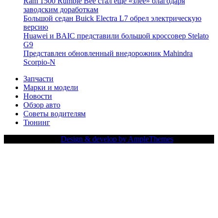
Ram 1500 Rumble Bee стал еще «злее» благодаря
заводским доработкам
Большой седан Buick Electra L7 обрел электрическую
версию
Huawei и BAIC представили большой кроссовер Stelato
G9
Представлен обновленный внедорожник Mahindra
Scorpio-N
Запчасти
Марки и модели
Новости
Обзор авто
Советы водителям
Тюнинг
Copy Right Text |
Design & develop by AmpleThemes