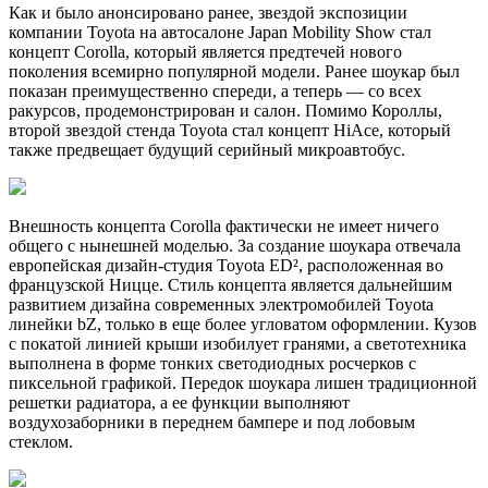
Как и было анонсировано ранее, звездой экспозиции
компании Toyota на автосалоне Japan Mobility Show стал
концепт Corolla, который является предтечей нового
поколения всемирно популярной модели. Ранее шоукар был
показан преимущественно спереди, а теперь — со всех
ракурсов, продемонстрирован и салон. Помимо Короллы,
второй звездой стенда Toyota стал концепт HiAce, который
также предвещает будущий серийный микроавтобус.
Внешность концепта Corolla фактически не имеет ничего
общего с нынешней моделью. За создание шоукара отвечала
европейская дизайн-студия Toyota ED², расположенная во
французской Ницце. Стиль концепта является дальнейшим
развитием дизайна современных электромобилей Toyota
линейки bZ, только в еще более угловатом оформлении. Кузов
с покатой линией крыши изобилует гранями, а светотехника
выполнена в форме тонких светодиодных росчерков с
пиксельной графикой. Передок шоукара лишен традиционной
решетки радиатора, а ее функции выполняют
воздухозаборники в переднем бампере и под лобовым
стеклом.