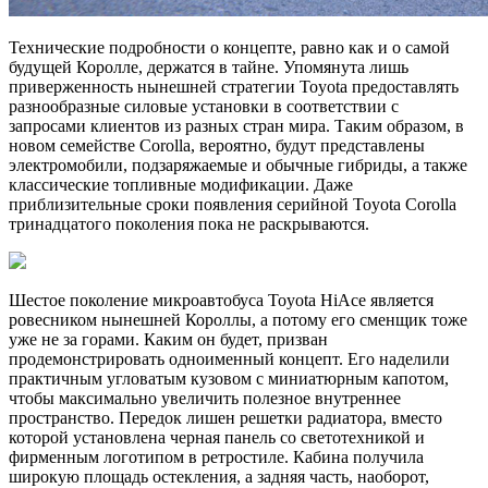
Технические подробности о концепте, равно как и о самой
будущей Королле, держатся в тайне. Упомянута лишь
приверженность нынешней стратегии Toyota предоставлять
разнообразные силовые установки в соответствии с
запросами клиентов из разных стран мира. Таким образом, в
новом семействе Corolla, вероятно, будут представлены
электромобили, подзаряжаемые и обычные гибриды, а также
классические топливные модификации. Даже
приблизительные сроки появления серийной Toyota Corolla
тринадцатого поколения пока не раскрываются.
Шестое поколение микроавтобуса Toyota HiAce является
ровесником нынешней Короллы, а потому его сменщик тоже
уже не за горами. Каким он будет, призван
продемонстрировать одноименный концепт. Его наделили
практичным угловатым кузовом с миниатюрным капотом,
чтобы максимально увеличить полезное внутреннее
пространство. Передок лишен решетки радиатора, вместо
которой установлена черная панель со светотехникой и
фирменным логотипом в ретростиле. Кабина получила
широкую площадь остекления, а задняя часть, наоборот,