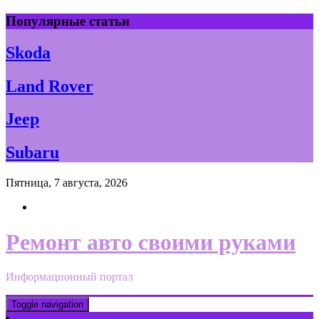
Skip
Популярные статьи
to
content
Skoda
Land Rover
Jeep
Subaru
Пятница, 7 августа, 2026
Ремонт авто своими руками
Информационный портал
Toggle navigation