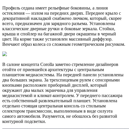
Профиль седана имеет рельефные боковины, а линия
остекления — излом на передних дверях. Переднее крыло с
декоративной накладкой снабжено лючком, который, скорее
всего, предназначен для зарядного разъема. Установлены
классические дверные ручки и боковые зеркала. Стойки,
крыша и спойлер на багажной двери окрашены в черный
цвет. На корме также установлен массивный диффузор.
Венчают образ колеса со сложным геометрическим рисунком.
В салоне концепта Corolla заметно стремление дизайнеров
отойти от приевшейся архитектуры с центральным
планшетом медиасистемы. На передней панели установлены
два больших экрана. За трехспицевым рулем с сенсорными
кнопками расположен приборный дисплей, который
окружают два малых экранчика для управления
медиасистемой и климат-контролем. У переднего пассажира
есть собственный развлекательный планшет. Установлена
отдельно стоящая центральная консоль со стильным
селектором трансмиссии, выполненным в виде силуэта
самого автомобиля. Разумеется, не обошлось без развитой
контурной подсветки.