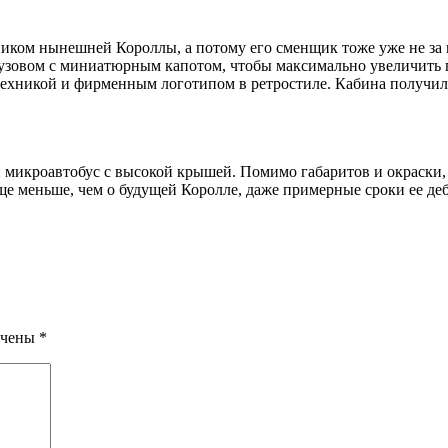
ником нынешней Короллы, а потому его сменщик тоже уже не за 
зовом с миниатюрным капотом, чтобы максимально увеличить п
отехникой и фирменным логотипом в ретростиле. Кабина получила
микроавтобус с высокой крышей. Помимо габаритов и окраски, 
е меньше, чем о будущей Королле, даже примерные сроки ее деб
ечены
*