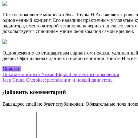
Шестое поколение микроавтобуса Toyota HiAce является ровес
одноименный концепт. Его наделили практичным угловатым ку
радиатора, вместо которой установлена черная панель со свет
довольствуется сплошным узким окошком под самой крышей.
Одновременно со стандартным вариантом показан удлиненный 
двери. Официальных данных о новой серийной Тойоте Hiace ещ
Новости
Навигация
Показан минивэн Nissan Elgrand четвертого поколения
Jeep Grand Cherokee: рестайлинг и новый двигатель
по
записям
Добавить комментарий
Ваш адрес email не будет опубликован.
Обязательные поля пом