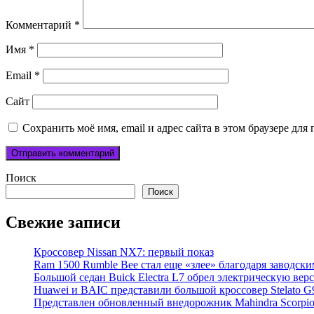
Комментарий
*
Имя
*
Email
*
Сайт
Сохранить моё имя, email и адрес сайта в этом браузере д
Поиск
Поиск
Свежие записи
Кроссовер Nissan NX7: первый показ
Ram 1500 Rumble Bee стал еще «злее» благодаря заводск
Большой седан Buick Electra L7 обрел электрическую вер
Huawei и BAIC представили большой кроссовер Stelato G
Представлен обновленный внедорожник Mahindra Scorpi