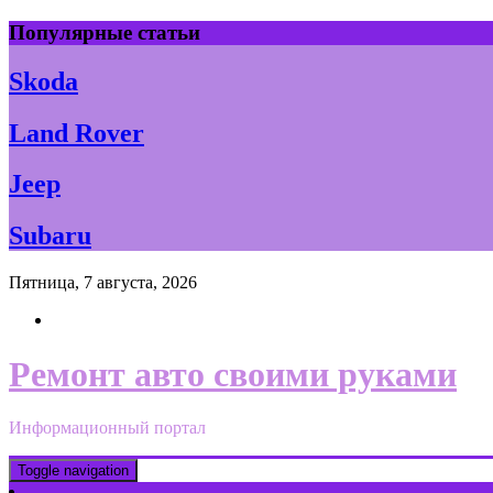
Skip
Популярные статьи
to
content
Skoda
Land Rover
Jeep
Subaru
Пятница, 7 августа, 2026
Ремонт авто своими руками
Информационный портал
Toggle navigation