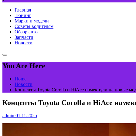
Главная
Тюнинг
Марки и модели
Советы водителям
Обзор авто
Запчасти
Новости
You Are Here
Home
Новости
Концепты Toyota Corolla и HiAce намекнули на новые мо
Концепты Toyota Corolla и HiAce намек
admin
01.11.2025