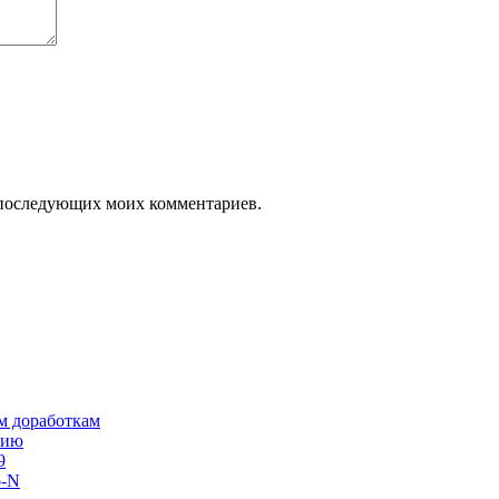
ля последующих моих комментариев.
им доработкам
сию
9
o-N