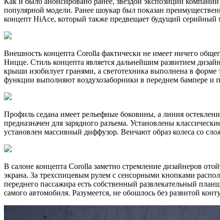
Как и было анонсировано ранее, звездой экспозиции компании T
популярной модели. Ранее шоукар был показан преимущественно
концепт HiAce, который также предвещает будущий серийный 
Внешность концепта Corolla фактически не имеет ничего общег
Ницце. Стиль концепта является дальнейшим развитием дизайн
крыши изобилует гранями, а светотехника выполнена в форме 
функции выполняют воздухозаборники в переднем бампере и п
Профиль седана имеет рельефные боковины, а линия остекления
предназначен для зарядного разъема. Установлены классически
установлен массивный диффузор. Венчают образ колеса со сл
В салоне концепта Corolla заметно стремление дизайнеров от
экрана. За трехспицевым рулем с сенсорными кнопками распо
переднего пассажира есть собственный развлекательный планш
самого автомобиля. Разумеется, не обошлось без развитой конт