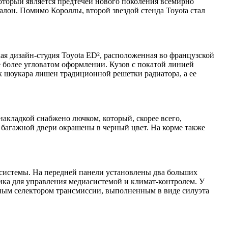
 который является предтечей нового поколения всемирно
алон. Помимо Короллы, второй звездой стенда Toyota стал
ая дизайн-студия Toyota ED², расположенная во французской
 более угловатом оформлении. Кузов с покатой линией
к шоукара лишен традиционной решетки радиатора, а ее
акладкой снабжено лючком, который, скорее всего,
а багажной двери окрашены в черный цвет. На корме также
асистемы. На передней панели установлены два больших
ка для управления медиасистемой и климат-контролем. У
ьным селектором трансмиссии, выполненным в виде силуэта