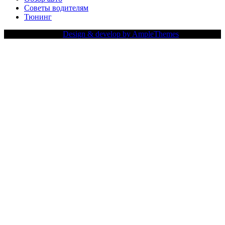
Советы водителям
Тюнинг
Copy Right Text |
Design & develop by AmpleThemes