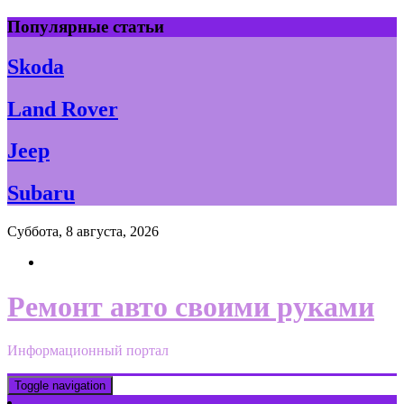
Skip
Популярные статьи
to
content
Skoda
Land Rover
Jeep
Subaru
Суббота, 8 августа, 2026
Ремонт авто своими руками
Информационный портал
Toggle navigation