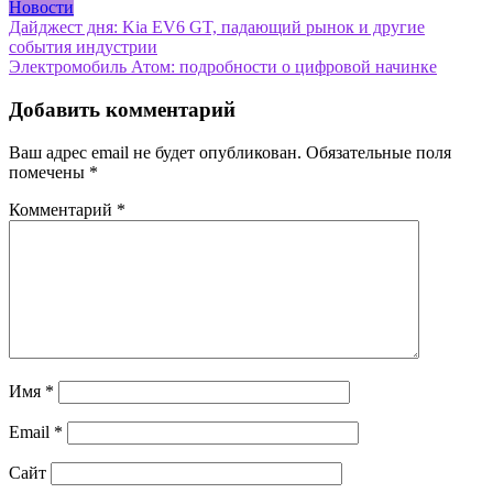
Новости
Навигация
Дайджест дня: Kia EV6 GT, падающий рынок и другие
события индустрии
по
Электромобиль Атом: подробности о цифровой начинке
записям
Добавить комментарий
Ваш адрес email не будет опубликован.
Обязательные поля
помечены
*
Комментарий
*
Имя
*
Email
*
Сайт