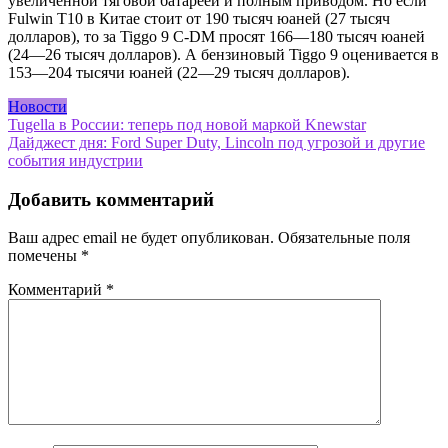
увеличенной тяговой батареей и полным приводом. Но если
Fulwin T10 в Китае стоит от 190 тысяч юаней (27 тысяч
долларов), то за Tiggo 9 C-DM просят 166—180 тысяч юаней
(24—26 тысяч долларов). А бензиновый Tiggo 9 оценивается в
153—204 тысячи юаней (22—29 тысяч долларов).
Новости
Навигация
Tugella в России: теперь под новой маркой Knewstar
Дайджест дня: Ford Super Duty, Lincoln под угрозой и другие
по
события индустрии
записям
Добавить комментарий
Ваш адрес email не будет опубликован.
Обязательные поля
помечены
*
Комментарий
*