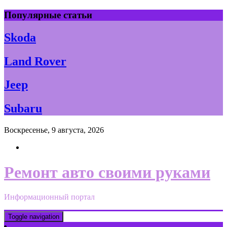
Skip
Популярные статьи
to
content
Skoda
Land Rover
Jeep
Subaru
Воскресенье, 9 августа, 2026
Ремонт авто своими руками
Информационный портал
Toggle navigation