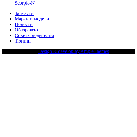
Scorpio-N
Запчасти
Марки и модели
Новости
Обзор авто
Советы водителям
Тюнинг
Copy Right Text |
Design & develop by AmpleThemes