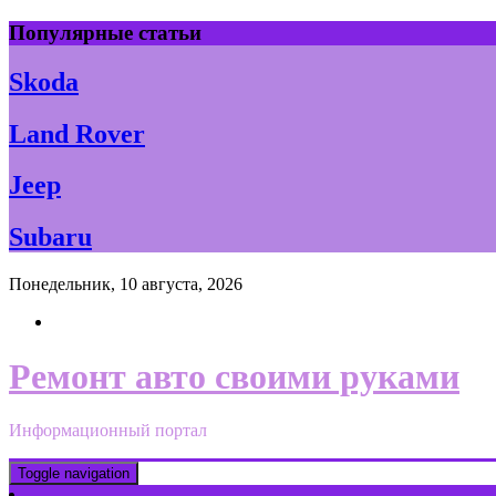
Skip
Популярные статьи
to
content
Skoda
Land Rover
Jeep
Subaru
Понедельник, 10 августа, 2026
Ремонт авто своими руками
Информационный портал
Toggle navigation