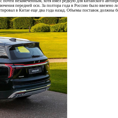
ас почти незамеченным, хотя имел редкую для китайского авто
чения передней оси. За полтора года в Россию было ввезено л
тировал в Китае еще два года назад. Объемы поставок должны б