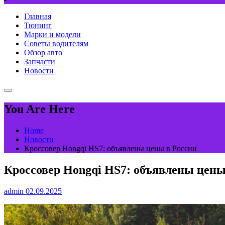
Главная
Тюнинг
Марки и модели
Советы водителям
Обзор авто
Запчасти
Новости
You Are Here
Home
Новости
Кроссовер Hongqi HS7: объявлены цены в России
Кроссовер Hongqi HS7: объявлены цены
admin
02.09.2025