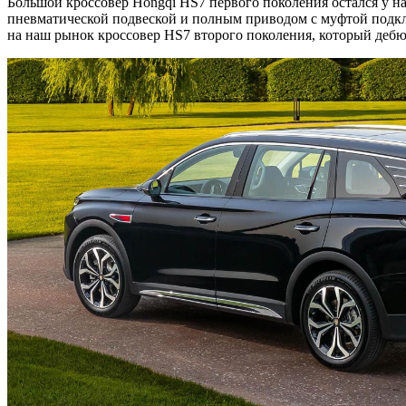
Большой кроссовер Hongqi HS7 первого поколения остался у н
пневматической подвеской и полным приводом с муфтой подклю
на наш рынок кроссовер HS7 второго поколения, который дебю