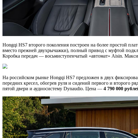
Hongqi HS7 второго поколения построен на более простой пла
вместо прежней двухрычажки), полный привод с муфтой подключ
Коробка передач — восьмиступенчатый «автомат» Aisin. Максима
На российском рынке Hongqi HS7 предложен в двух фиксирова
передних кресел, обогрев руля и сидений первого и второго р
пятой двери и аудиосистему Dynaudio. Цена —
4 790 000 рубле