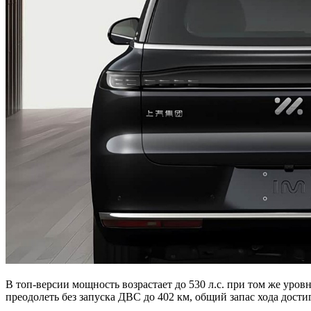
В топ-версии мощность возрастает до 530 л.с. при том же уров
преодолеть без запуска ДВС до 402 км, общий запас хода достиг