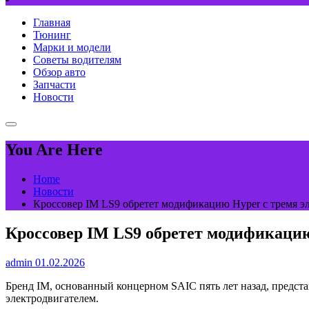
Главная
Тюнинг
Марки и модели
Советы водителям
Обзор авто
Запчасти
Новости
You Are Here
Home
Новости
Кроссовер IM LS9 обретет модификацию Hyper с тремя э
Кроссовер IM LS9 обретет модификацию
admin
01.02.2026
Бренд IM, основанный концерном SAIC пять лет назад, предс
электродвигателем.