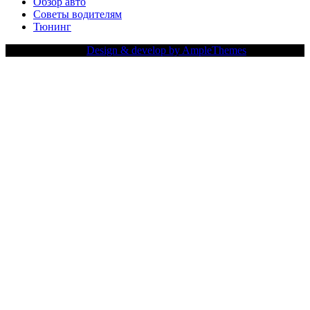
Обзор авто
Советы водителям
Тюнинг
Copy Right Text |
Design & develop by AmpleThemes