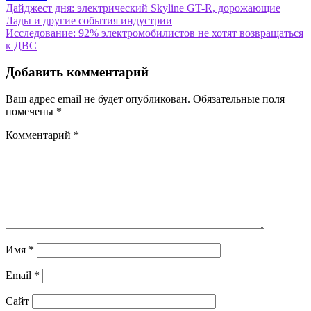
Навигация
Дайджест дня: электрический Skyline GT-R, дорожающие
Лады и другие события индустрии
по
Исследование: 92% электромобилистов не хотят возвращаться
записям
к ДВС
Добавить комментарий
Ваш адрес email не будет опубликован.
Обязательные поля
помечены
*
Комментарий
*
Имя
*
Email
*
Сайт