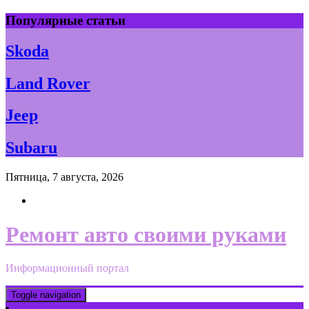
Skip
Популярные статьи
to
content
Skoda
Land Rover
Jeep
Subaru
Пятница, 7 августа, 2026
Ремонт авто своими руками
Информационный портал
Toggle navigation