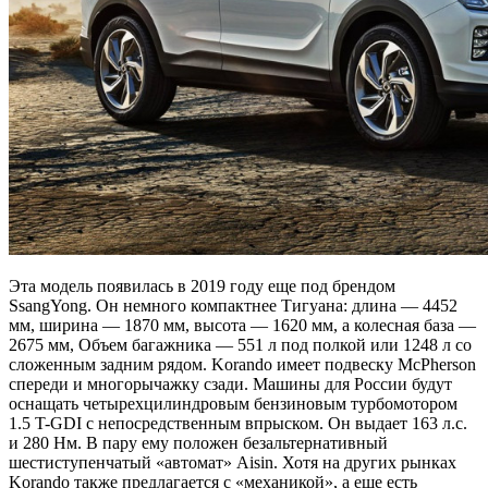
Эта модель появилась в 2019 году еще под брендом
SsangYong. Он немного компактнее Тигуана: длина — 4452
мм, ширина — 1870 мм, высота — 1620 мм, а колесная база —
2675 мм, Объем багажника — 551 л под полкой или 1248 л со
сложенным задним рядом. Korando имеет подвеску McPherson
спереди и многорычажку сзади. Машины для России будут
оснащать четырехцилиндровым бензиновым турбомотором
1.5 T-GDI с непосредственным впрыском. Он выдает 163 л.с.
и 280 Нм. В пару ему положен безальтернативный
шестиступенчатый «автомат» Aisin. Хотя на других рынках
Korando также предлагается с «механикой», а еще есть