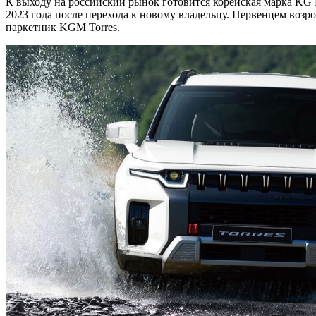
К выходу на российский рынок готовится корейская марка KG 
2023 года после перехода к новому владельцу. Первенцем воз
паркетник KGM Torres.