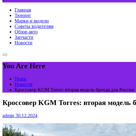
Главная
Тюнинг
Марки и модели
Советы водителям
Обзор авто
Запчасти
Новости
You Are Here
Home
Новости
Кроссовер KGM Torres: вторая модель бренда для России
Кроссовер KGM Torres: вторая модель б
admin
30.12.2024