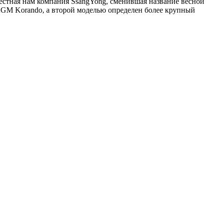
естная нам компания SsangYong, сменившая название весной
KGM Korando, а второй моделью определен более крупный