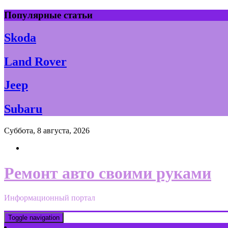
Skip
Популярные статьи
to
content
Skoda
Land Rover
Jeep
Subaru
Суббота, 8 августа, 2026
Ремонт авто своими руками
Информационный портал
Toggle navigation