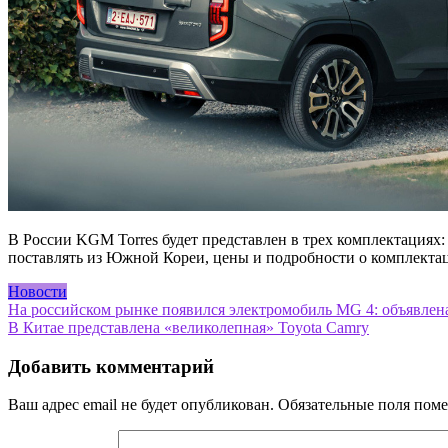
В России KGM Torres будет представлен в трех комплектациях:
поставлять из Южной Кореи, цены и подробности о комплектаци
Новости
Навигация
На российском рынке появился электромобиль MG 4: объявлен
В Китае представлена «великолепная» Toyota Camry
по
записям
Добавить комментарий
Ваш адрес email не будет опубликован.
Обязательные поля пом