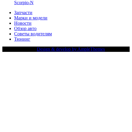
Scorpio-N
Запчасти
Марки и модели
Новости
Обзор авто
Советы водителям
Тюнинг
Copy Right Text |
Design & develop by AmpleThemes