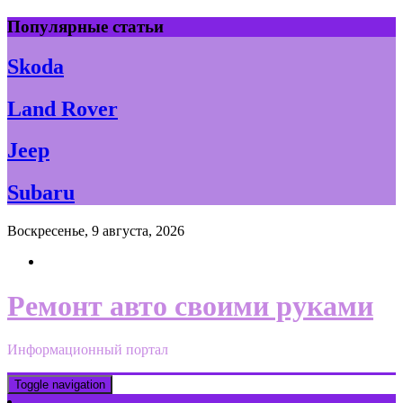
Skip
Популярные статьи
to
content
Skoda
Land Rover
Jeep
Subaru
Воскресенье, 9 августа, 2026
Ремонт авто своими руками
Информационный портал
Toggle navigation