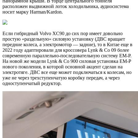
панорамной крыши. В торце центрального тоннеля
расположен выдвижной лоток холодильника, аудиосистема
носит марку Harman/Kardon.
Если гибридный Volvo XC90 до сих пор имеет довольно
простую «раздельную» силовую установку (ДВС вращает
передние колеса, а электромотор — задние), то в Китае еще в
2022 году адаптировали для кроссовера Lynk & Co 09 более
современную параллельно-последовательную систему EM-P.
На новой же модели Lynk & Co 900 силовая установка EM-P
нового поколения, в которой основной акцент сделан на
электротяге. ДВС все еще может подключаться к колесам, но
уже не через трехступенчатую коробку передач, а через
одноступенчатый редуктор.