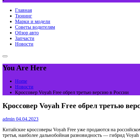
Главная
Тюнинг
Марки и модели
Советы водителям
Обзор авто
Запчасти
Новости
You Are Here
Home
Новости
Кроссовер Voyah Free обрел третью версию в России
Кроссовер Voyah Free обрел третью вер
admin
04.04.2023
Китайские кроссоверы Voyah Free уже продаются на российском
третья, наиболее дальнобойная разновидность — гибрид Voyah