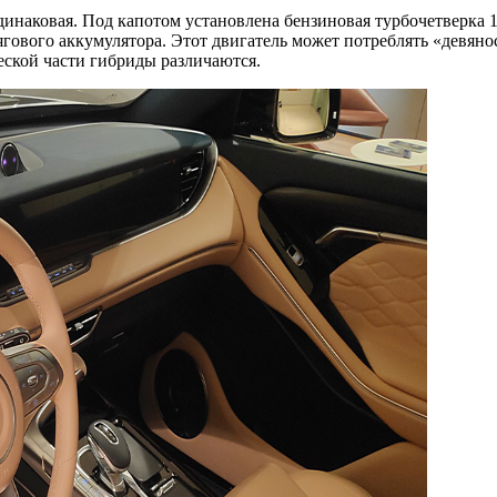
ковая. Под капотом установлена бензиновая турбочетверка 1.5 (
гового аккумулятора. Этот двигатель может потреблять «девянос
еской части гибриды различаются.