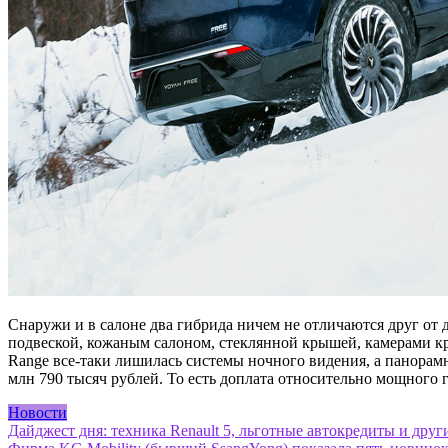
Снаружи и в салоне два гибрида ничем не отличаются друг от 
подвеской, кожаным салоном, стеклянной крышей, камерами к
Range все-таки лишилась системы ночного видения, а панорам
млн 790 тысяч рублей. То есть доплата относительно мощного
Новости
Навигация
Дайджест дня: техника Renault 5, льготные автокредиты и дру