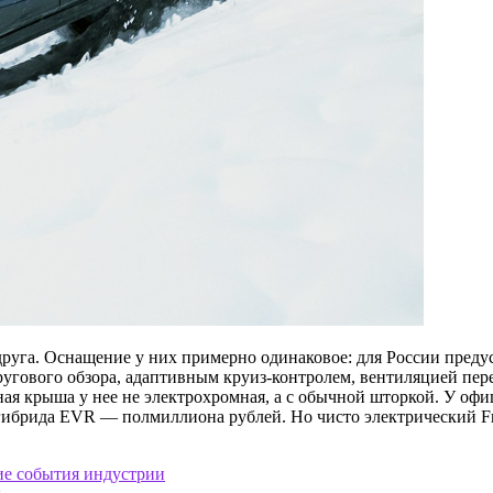
друга. Оснащение у них примерно одинаковое: для России преду
ругового обзора, адаптивным круиз-контролем, вентиляцией пе
ная крыша у нее не электрохромная, а с обычной шторкой. У оф
 гибрида EVR — полмиллиона рублей. Но чисто электрический Fr
гие события индустрии