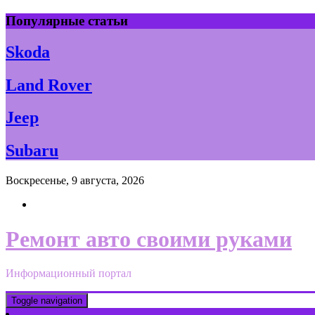
Skip
Популярные статьи
to
content
Skoda
Land Rover
Jeep
Subaru
Воскресенье, 9 августа, 2026
Ремонт авто своими руками
Информационный портал
Toggle navigation