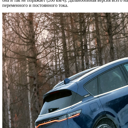
она и так не поражает (200 км/ч). Дальнобойная версия всего н
переменного и постоянного тока.