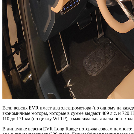
Если версия EVR имеет два электромотора (по одному на кажду
экономичные моторы, которые в сумме выдают 489 л.с. и 720 Нм
110 до 171 км (по циклу WLTP), а максимальная дальность хода
В динамике версия EVR Long Range потеряла совсем немного: по