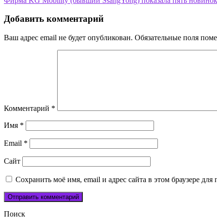
Фирма KG Mobility (бывший SsangYong) показала пять новино
по
записям
Добавить комментарий
Ваш адрес email не будет опубликован.
Обязательные поля пом
Комментарий
*
Имя
*
Email
*
Сайт
Сохранить моё имя, email и адрес сайта в этом браузере д
Поиск