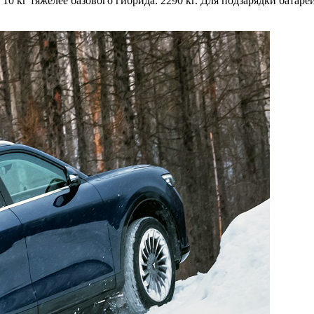
а 10 кг тяжелее базового гибрида: 2290 кг. Для подзарядки бата