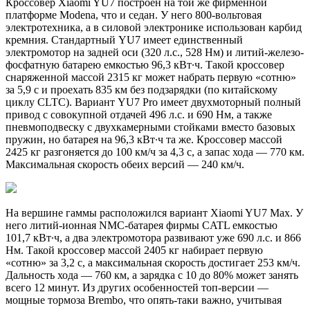
Кроссовер Xiaomi YU7 построен на той же фирменной
платформе Modena, что и седан. У него 800-вольтовая
электротехника, а в силовой электронике использован карбид
кремния. Стандартный YU7 имеет единственный
электромотор на задней оси (320 л.с., 528 Нм) и литий-железо-
фосфатную батарею емкостью 96,3 кВт∙ч. Такой кроссовер
снаряженной массой 2315 кг может набрать первую «сотню»
за 5,9 с и проехать 835 км без подзарядки (по китайскому
циклу CLTC). Вариант YU7 Pro имеет двухмоторный полный
привод с совокупной отдачей 496 л.с. и 690 Нм, а также
пневмоподвеску с двухкамерными стойками вместо базовых
пружин, но батарея на 96,3 кВт∙ч та же. Кроссовер массой
2425 кг разгоняется до 100 км/ч за 4,3 с, а запас хода — 770 км.
Максимальная скорость обеих версий — 240 км/ч.
На вершине гаммы расположился вариант Xiaomi YU7 Max. У
него литий-ионная NMC-батарея фирмы CATL емкостью
101,7 кВт∙ч, а два электромотора развивают уже 690 л.с. и 866
Нм. Такой кроссовер массой 2405 кг набирает первую
«сотню» за 3,2 с, а максимальная скорость достигает 253 км/ч.
Дальность хода — 760 км, а зарядка с 10 до 80% может занять
всего 12 минут. Из других особенностей топ-версии —
мощные тормоза Brembo, что опять-таки важно, учитывая