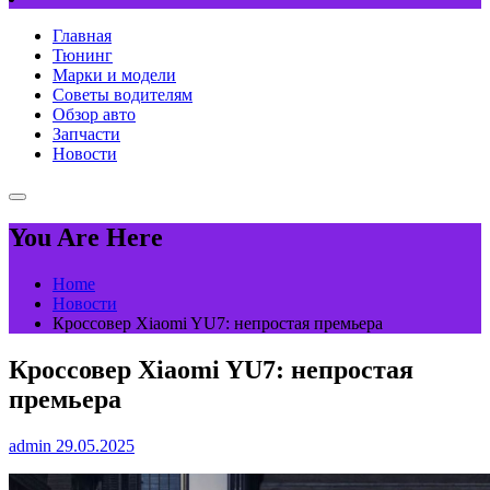
Главная
Тюнинг
Марки и модели
Советы водителям
Обзор авто
Запчасти
Новости
You Are Here
Home
Новости
Кроссовер Xiaomi YU7: непростая премьера
Кроссовер Xiaomi YU7: непростая
премьера
admin
29.05.2025