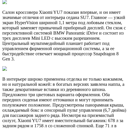
Салон кроссовера Xiaomi YU7 показан впервые, и он имеет
значимые отличия от интерьера седана SU7. Главное — узкий
экран HyperVision шириной 1,1 метра под лобовым стеклом,
который заменяет привычный приборный дисплей. Он схож с
перспективной системой BMW Panoramic iDrive и состоит из
трех дисплеев Mini LED с высоким разрешением.
Центральный мультимедийный планшет работает под
управлением фирменной операционной системы, а за ее
быстродействие отвечает мощный процессор Snapdragon 8
Gen 3.
В интерьере широко применена отделка не только кожзамом,
но и натуральной кожей: в богатых версиях заявлена наппа, а
также декоративные вставки из деревянного шпона.
Предложено три цветовых варианта оформления. Оба
передних сиденья имеют оттоманки и могут принимать
полулежачее положение. Предусмотрены панорамная крыша,
охлаждаемый бокс и сенсорный пульт управления (6,7 дюйма)
для пассажиров заднего ряда. Несмотря на приземистый
силуэт, Xiaomi YU7 имеет вместительный багажник: 678 л за
задним рядом и 1758 л со сложенной спинкой. Еще 71 л в