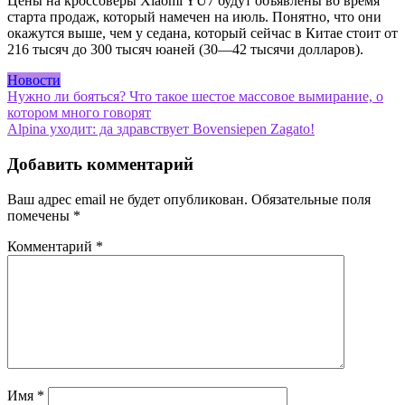
Цены на кроссоверы Xiaomi YU7 будут объявлены во время
старта продаж, который намечен на июль. Понятно, что они
окажутся выше, чем у седана, который сейчас в Китае стоит от
216 тысяч до 300 тысяч юаней (30—42 тысячи долларов).
Новости
Навигация
Нужно ли бояться? Что такое шестое массовое вымирание, о
котором много говорят
по
Alpina уходит: да здравствует Bovensiepen Zagato!
записям
Добавить комментарий
Ваш адрес email не будет опубликован.
Обязательные поля
помечены
*
Комментарий
*
Имя
*