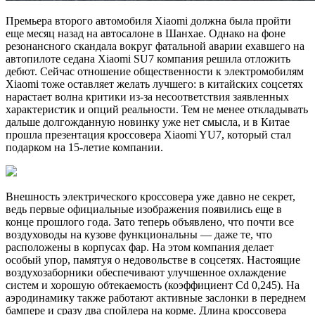
Премьера второго автомобиля Xiaomi должна была пройти
еще месяц назад на автосалоне в Шанхае. Однако на фоне
резонансного скандала вокруг фатальной аварии ехавшего на
автопилоте седана Xiaomi SU7 компания решила отложить
дебют. Сейчас отношение общественности к электромобилям
Xiaomi тоже оставляет желать лучшего: в китайских соцсетях
нарастает волна критики из-за несоответствия заявленных
характеристик и опций реальности. Тем не менее откладывать
дальше долгожданную новинку уже нет смысла, и в Китае
прошла презентация кроссовера Xiaomi YU7, который стал
подарком на 15-летие компании.
Внешность электрического кроссовера уже давно не секрет,
ведь первые официальные изображения появились еще в
конце прошлого года. Зато теперь объявлено, что почти все
воздуховоды на кузове функциональны — даже те, что
расположены в корпусах фар. На этом компания делает
особый упор, памятуя о недовольстве в соцсетях. Настоящие
воздухозаборники обеспечивают улучшенное охлаждение
систем и хорошую обтекаемость (коэффициент Cd 0,245). На
аэродинамику также работают активные заслонки в переднем
бампере и сразу два спойлера на корме. Длина кроссовера