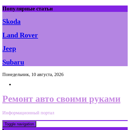
Skip
Популярные статьи
to
content
Skoda
Land Rover
Jeep
Subaru
Понедельник, 10 августа, 2026
Ремонт авто своими руками
Информационный портал
Toggle navigation