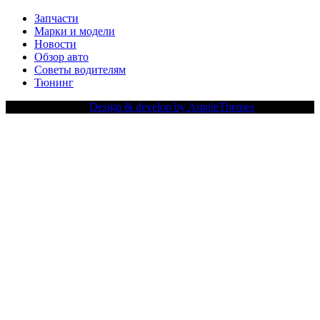
Запчасти
Марки и модели
Новости
Обзор авто
Советы водителям
Тюнинг
Copy Right Text |
Design & develop by AmpleThemes