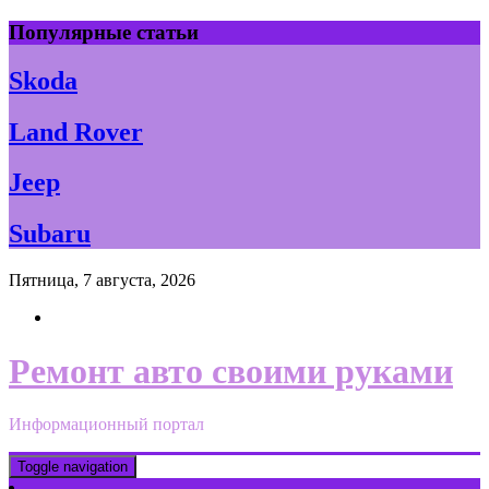
Skip
Популярные статьи
to
content
Skoda
Land Rover
Jeep
Subaru
Пятница, 7 августа, 2026
Ремонт авто своими руками
Информационный портал
Toggle navigation