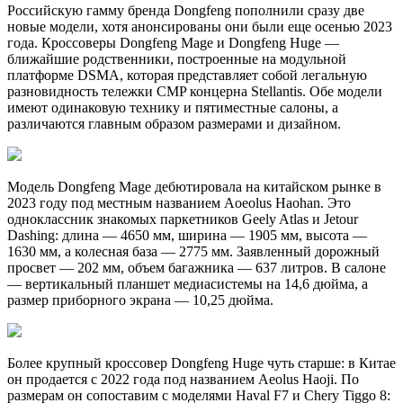
Российскую гамму бренда Dongfeng пополнили сразу две
новые модели, хотя анонсированы они были еще осенью 2023
года. Кроссоверы Dongfeng Mage и Dongfeng Huge —
ближайшие родственники, построенные на модульной
платформе DSMA, которая представляет собой легальную
разновидность тележки CMP концерна Stellantis. Обе модели
имеют одинаковую технику и пятиместные салоны, а
различаются главным образом размерами и дизайном.
Модель Dongfeng Mage дебютировала на китайском рынке в
2023 году под местным названием Aoeolus Haohan. Это
одноклассник знакомых паркетников Geely Atlas и Jetour
Dashing: длина — 4650 мм, ширина — 1905 мм, высота —
1630 мм, а колесная база — 2775 мм. Заявленный дорожный
просвет — 202 мм, объем багажника — 637 литров. В салоне
— вертикальный планшет медиасистемы на 14,6 дюйма, а
размер приборного экрана — 10,25 дюйма.
Более крупный кроссовер Dongfeng Huge чуть старше: в Китае
он продается с 2022 года под названием Aeolus Haoji. По
размерам он сопоставим с моделями Haval F7 и Chery Tiggo 8: