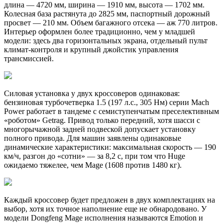
длина — 4720 мм, ширина — 1910 мм, высота — 1702 мм.
Колесная база растянута до 2825 мм, паспортный дорожный
просвет — 210 мм. Объем багажного отсека — аж 770 литров.
Интерьер оформлен более традиционно, чем у младшей
модели: здесь два горизонтальных экрана, отдельный пульт
климат-контроля и крупный джойстик управления
трансмиссией.
Силовая установка у двух кроссоверов одинаковая:
бензиновая турбочетверка 1.5 (197 л.с., 305 Нм) серии Mach
Power работает в тандеме с семиступенчатым преселективным
«роботом» Getrag. Привод только передний, хотя шасси с
многорычажной задней подвеской допускает установку
полного привода. Для машин заявлены одинаковые
динамические характеристики: максимальная скорость — 190
км/ч, разгон до «сотни» — за 8,2 с, при том что Huge
ожидаемо тяжелее, чем Mage (1608 против 1480 кг).
Каждый кроссовер будет предложен в двух комплектациях на
выбор, хотя их точное наполнение еще не обнародовано. У
модели Dongfeng Mage исполнения называются Emotion и