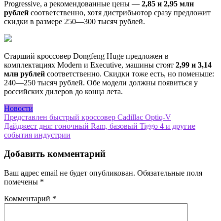
Progressive, а рекомендованные цены —
2,85 и 2,95 млн
рублей
соответственно, хотя дистрибьютор сразу предложит
скидки в размере 250—300 тысяч рублей.
Старший кроссовер Dongfeng Huge предложен в
комплектациях Modern и Executive, машины стоят
2,99 и 3,14
млн рублей
соответственно. Скидки тоже есть, но поменьше:
240—250 тысяч рублей. Обе модели должны появиться у
российских дилеров до конца лета.
Новости
Навигация
Представлен быстрый кроссовер Cadillac Optiq-V
Дайджест дня: гоночный Ram, базовый Tiggo 4 и другие
по
события индустрии
записям
Добавить комментарий
Ваш адрес email не будет опубликован.
Обязательные поля
помечены
*
Комментарий
*