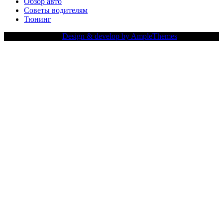
Обзор авто
Советы водителям
Тюнинг
Copy Right Text |
Design & develop by AmpleThemes