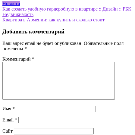
Новости
Навигация
Как создать удобную гардеробную в квартире :: Дизайн :: РБК
Недвижимость
по
Квартира в Армении: как купить и сколько стоит
записям
Добавить комментарий
Ваш адрес email не будет опубликован.
Обязательные поля
помечены
*
Комментарий
*
Имя
*
Email
*
Сайт