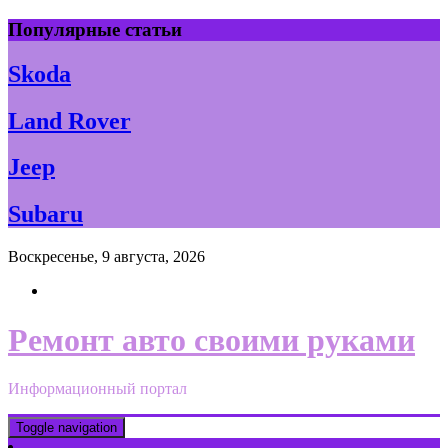
Skip
Популярные статьи
to
content
Skoda
Land Rover
Jeep
Subaru
Воскресенье, 9 августа, 2026
Ремонт авто своими руками
Информационный портал
Toggle navigation