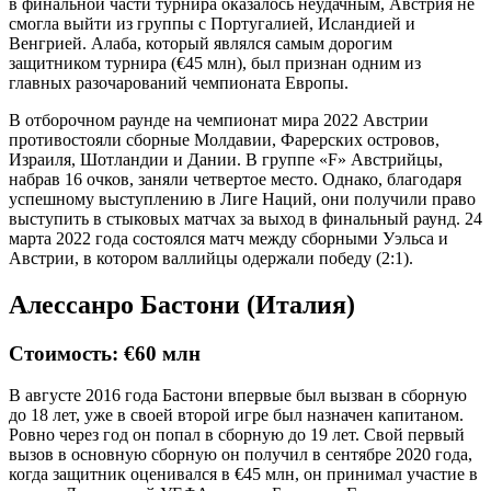
в финальной части турнира оказалось неудачным, Австрия не
смогла выйти из группы с Португалией, Исландией и
Венгрией. Алаба, который являлся самым дорогим
защитником турнира (€45 млн), был признан одним из
главных разочарований чемпионата Европы.
В отборочном раунде на чемпионат мира 2022 Австрии
противостояли сборные Молдавии, Фарерских островов,
Израиля, Шотландии и Дании. В группе «F» Австрийцы,
набрав 16 очков, заняли четвертое место. Однако, благодаря
успешному выступлению в Лиге Наций, они получили право
выступить в стыковых матчах за выход в финальный раунд. 24
марта 2022 года состоялся матч между сборными Уэльса и
Австрии, в котором валлийцы одержали победу (2:1).
Алессанро Бастони (Италия)
Стоимость: €60 млн
В августе 2016 года Бастони впервые был вызван в сборную
до 18 лет, уже в своей второй игре был назначен капитаном.
Ровно через год он попал в сборную до 19 лет. Свой первый
вызов в основную сборную он получил в сентябре 2020 года,
когда защитник оценивался в €45 млн, он принимал участие в