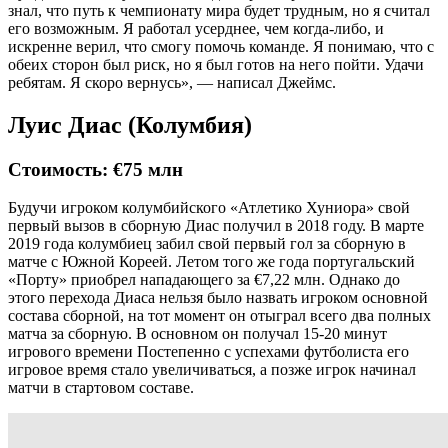
знал, что путь к чемпионату мира будет трудным, но я считал
его возможным. Я работал усерднее, чем когда-либо, и
искренне верил, что смогу помочь команде. Я понимаю, что с
обеих сторон был риск, но я был готов на него пойти. Удачи
ребятам. Я скоро вернусь», — написал Джеймс.
Луис Диас (Колумбия)
Стоимость: €75 млн
Будучи игроком колумбийского «Атлетико Хуниора» свой
первый вызов в сборную Диас получил в 2018 году. В марте
2019 года колумбиец забил свой первый гол за сборную в
матче с Южной Кореей. Летом того же года португальский
«Порту» приобрел нападающего за €7,22 млн. Однако до
этого перехода Диаса нельзя было назвать игроком основной
состава сборной, на тот момент он отыграл всего два полных
матча за сборную. В основном он получал 15-20 минут
игрового времени Постепенно с успехами футболиста его
игровое время стало увеличиваться, а позже игрок начинал
матчи в стартовом составе.