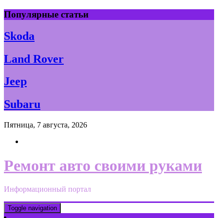
Skip
Популярные статьи
to
content
Skoda
Land Rover
Jeep
Subaru
Пятница, 7 августа, 2026
Ремонт авто своими руками
Информационный портал
Toggle navigation