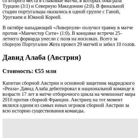
со второго места в стыковые матчи, в которых обыграла
Турцию (3:1) и Северную Македонию (2:0). В финальной
стадии португальцы оказались в одной группе с Ганой,
Уругваем и Южной Кореей.
В октябре нападающий «Ливерпуля» получил травму в матче
против «Манчестер Сити» (1:0). В концовке встречи 25-
летнего форварда унесли с поля на носилках. Всего за
сборную Португалии Жота провел 29 матчей и забил 10 голов.
Давид Алаба (Австрия)
Стоимость: €55 млн
Капитан сборной Австрии и основной защитник мадридского
«Реала» Давид Алаба дебютировал в национальной команде в
возрасте 17 лет в матче отборочного цикла на чемпионат мира
2010 против сборной Франции. Австриец на тот момент
являлся одним из самых юных игроков сборной Австрии за
всю историю существования команды.