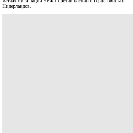
матчах Лиги наций УЕФА против Боснии и Герцеговины и
Нидерландов.