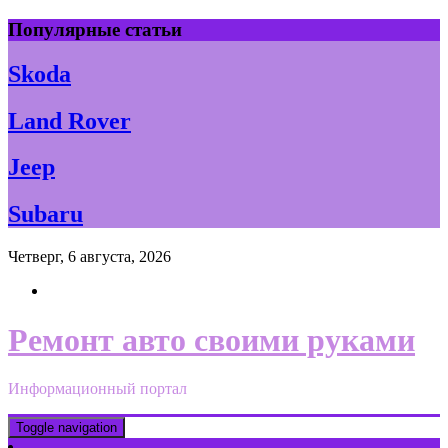
Skip
Популярные статьи
to
content
Skoda
Land Rover
Jeep
Subaru
Четверг, 6 августа, 2026
Ремонт авто своими руками
Информационный портал
Toggle navigation