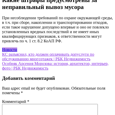
Какие штрафы предусмотрены за
неправильный вывоз мусора
При несоблюдении требований по охране окружающей среды,
в т.ч. при сборе, накоплении и транспортировании отходов,
если такое нарушение допущено впервые и оно не повлекло
установленных вредных последствий и не имеет иных
квалифицирующих признаков, к ответственности могут
привлечь по ч. 1 ст. 8.2 КоАП РФ.
Новости
Навигация
КС разъяснил, кто должен оплачивать допуслуги по
обслуживанию многоэтажек | РБК Недвижимость
по
Особняк Арсения Морозова: история, архитектор, интерьер,
записям
фото | РБК Недвижимость
Добавить комментарий
Ваш адрес email не будет опубликован.
Обязательные поля
помечены
*
Комментарий
*