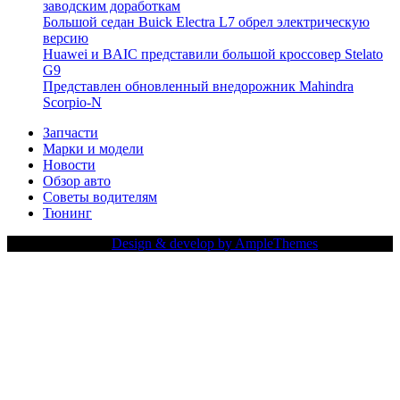
заводским доработкам
Большой седан Buick Electra L7 обрел электрическую
версию
Huawei и BAIC представили большой кроссовер Stelato
G9
Представлен обновленный внедорожник Mahindra
Scorpio-N
Запчасти
Марки и модели
Новости
Обзор авто
Советы водителям
Тюнинг
Copy Right Text |
Design & develop by AmpleThemes