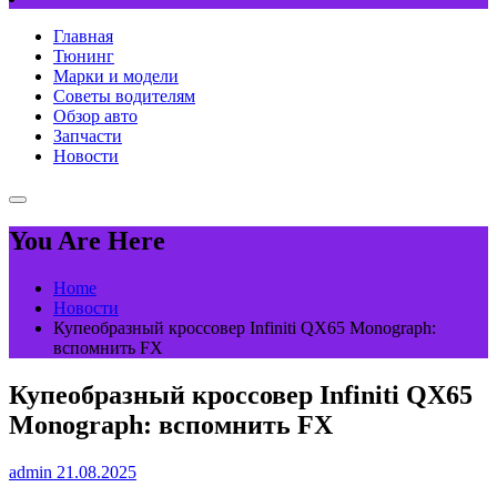
Главная
Тюнинг
Марки и модели
Советы водителям
Обзор авто
Запчасти
Новости
You Are Here
Home
Новости
Купеобразный кроссовер Infiniti QX65 Monograph:
вспомнить FX
Купеобразный кроссовер Infiniti QX65
Monograph: вспомнить FX
admin
21.08.2025