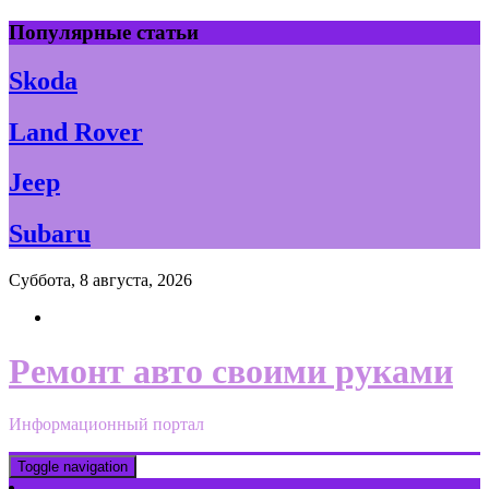
Skip
Популярные статьи
to
content
Skoda
Land Rover
Jeep
Subaru
Суббота, 8 августа, 2026
Ремонт авто своими руками
Информационный портал
Toggle navigation