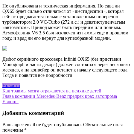
Не опубликована и техническая информация. Но едва ли
QX65 будет сильно отличаться от «шестидесятки», которая
сейчас предлагается только с установленным поперечно
турбомотором 2.0 VC-Turbo (272 л.с.) и девятиступенчатым
«автоматом». Привод может быть передним или полным.
Атмосферник V6 3.5 был исключен из гаммы еще в прошлом
году, и вряд ли его вернут для купеобразной модели.
Дебют серийного кроссовера Infiniti QX65 (без приставки
Monograph и части декора) должен состояться через несколько
месяцев, а на конвейер он встанет к началу следующего года.
Тогда и появятся все подробности.
Новости
Навигация
Как травмы мозга отражаются на психике детей
Глава компании Mercedes-Benz предрек крах автопрома
по
Европы
записям
Добавить комментарий
Ваш адрес email не будет опубликован.
Обязательные поля
помечены
*