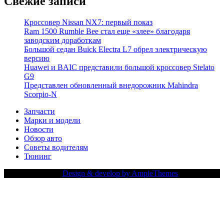
Свежие записи
Кроссовер Nissan NX7: первый показ
Ram 1500 Rumble Bee стал еще «злее» благодаря
заводским доработкам
Большой седан Buick Electra L7 обрел электрическую
версию
Huawei и BAIC представили большой кроссовер Stelato
G9
Представлен обновленный внедорожник Mahindra
Scorpio-N
Запчасти
Марки и модели
Новости
Обзор авто
Советы водителям
Тюнинг
Copy Right Text |
Design & develop by AmpleThemes