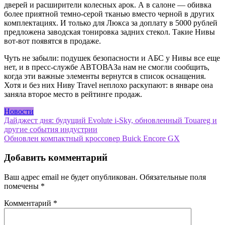
дверей и расширители колесных арок. А в салоне — обивка
более приятной темно-серой тканью вместо черной в других
комплектациях. И только для Люкса за доплату в 5000 рублей
предложена заводская тонировка задних стекол. Такие Нивы
вот-вот появятся в продаже.
Чуть не забыли: подушек безопасности и АБС у Нивы все еще
нет, и в пресс-службе АВТОВАЗа нам не смогли сообщить,
когда эти важные элементы вернутся в список оснащения.
Хотя и без них Ниву Travel неплохо раскупают: в январе она
заняла второе место в рейтинге продаж.
Новости
Навигация
Дайджест дня: будущий Evolute i-Sky, обновленный Touareg и
другие события индустрии
по
Обновлен компактный кроссовер Buick Encore GX
записям
Добавить комментарий
Ваш адрес email не будет опубликован.
Обязательные поля
помечены
*
Комментарий
*