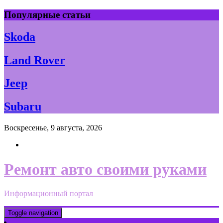
Skip
Популярные статьи
to
content
Skoda
Land Rover
Jeep
Subaru
Воскресенье, 9 августа, 2026
Ремонт авто своими руками
Информационный портал
Toggle navigation