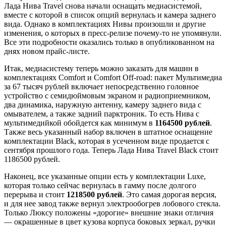
Лада Нива Travel снова начали оснащать медиасистемой,
вместе с которой в список опций вернулась и камера заднего
вида. Однако в комплектациях Нивы произошли и другие
изменения, о которых в пресс-релизе почему-то не упомянули.
Все эти подробности оказались только в опубликованном на
днях новом прайс-листе.
Итак, медиасистему теперь можно заказать для машин в
комплектациях Comfort и Comfort Off-road: пакет Мультимедиа
за 67 тысяч рублей включает непосредственно головное
устройство с семидюймовым экраном и радиоприемником,
два динамика, наружную антенну, камеру заднего вида с
омывателем, а также задний парктроник. То есть Нива с
мультимедийкой обойдется как минимум в
1164500 рублей
.
Также весь указанный набор включен в штатное оснащение
комплектации Black, которая в усеченном виде продается с
сентября прошлого года. Теперь Лада Нива Travel Black стоит
1186500 рублей.
Наконец, все указанные опции есть у комплектации Luxe,
которая только сейчас вернулась в гамму после долгого
перерыва и стоит
1218500 рублей
. Это самая дорогая версия,
и для нее завод также вернул электрообогрев лобового стекла.
Только Люксу положены «дорогие» внешние знаки отличия
— окрашенные в цвет кузова корпуса боковых зеркал, ручки