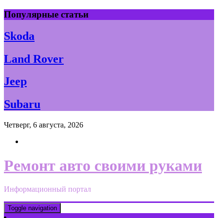
Skip
Популярные статьи
to
content
Skoda
Land Rover
Jeep
Subaru
Четверг, 6 августа, 2026
Ремонт авто своими руками
Информационный портал
Toggle navigation