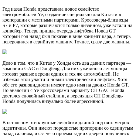
Год назад Honda представила новое семейство
электромобилей Ye, созданное специально для Китая и в
кооперации с местными партнерами. Кроссоверы-близнецы
S7 и P7, которые различаются только дизайном, уже встали на
конвейер. Теперь пришла очередь лифтбека Honda GT,
который год назад был показан в виде концепт-кара, а теперь
переродился в серийную машину. Точнее, сразу две машины.
Дело в том, что в Китае у Хонды есть два давних партнера —
компании GAC и Dongfeng. Для них уже много лет японцы
готовят разные версии одних и тех же автомобилей. Не
избежал этой участи и новый электрический лифтбек. Хотя
обе его разновидности имеют одно имя на двоих: Honda GT.
По аналогии с Ye-кроссоверами варианту СП GAC-Honda
достался спокойный стайлинг, а версия для СП Dongfeng-
Honda получилась визуально более агрессивной.
В остальном эти крупные лифтбеки длиной под пять метров
идентичны. Они имеют породистые пропорции со сдвинутым
назад салоном, из-за чего проемы задних дверей получились