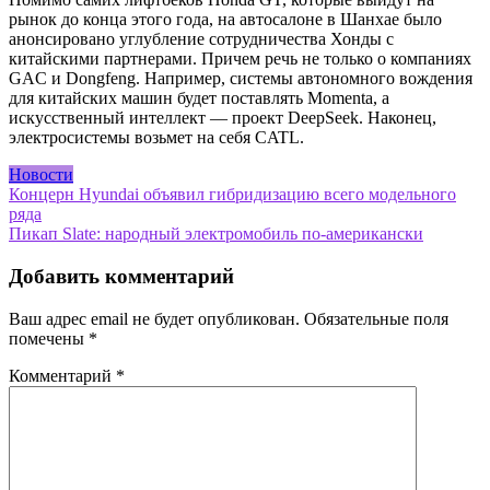
рынок до конца этого года, на автосалоне в Шанхае было
анонсировано углубление сотрудничества Хонды с
китайскими партнерами. Причем речь не только о компаниях
GAC и Dongfeng. Например, системы автономного вождения
для китайских машин будет поставлять Momenta, а
искусственный интеллект — проект DeepSeek. Наконец,
электросистемы возьмет на себя CATL.
Новости
Навигация
Концерн Hyundai объявил гибридизацию всего модельного
ряда
по
Пикап Slate: народный электромобиль по-американски
записям
Добавить комментарий
Ваш адрес email не будет опубликован.
Обязательные поля
помечены
*
Комментарий
*