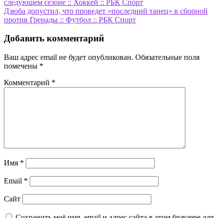
следующем сезоне :: Хоккей :: РБК Спорт
по
Дзюба допустил, что проведет «последний танец» в сборной
записям
против Гренады :: Футбол :: РБК Спорт
Добавить комментарий
Ваш адрес email не будет опубликован.
Обязательные поля
помечены
*
Комментарий
*
Имя
*
Email
*
Сайт
Сохранить моё имя, email и адрес сайта в этом браузере для