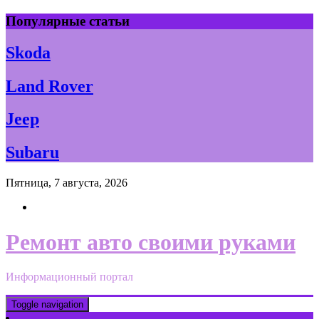
Skip
Популярные статьи
to
content
Skoda
Land Rover
Jeep
Subaru
Пятница, 7 августа, 2026
Ремонт авто своими руками
Информационный портал
Toggle navigation