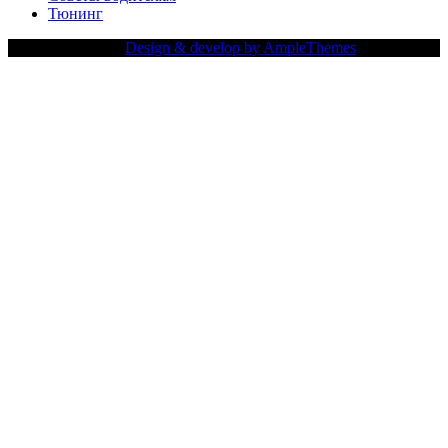
Тюнинг
Copy Right Text |
Design & develop by AmpleThemes