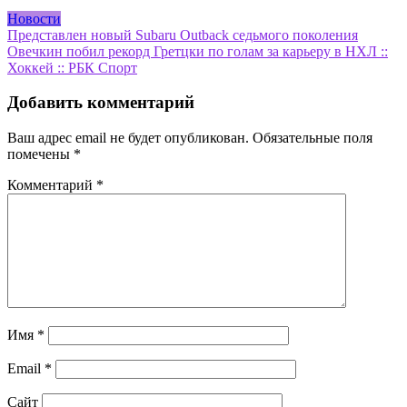
Новости
Навигация
Представлен новый Subaru Outback седьмого поколения
Овечкин побил рекорд Гретцки по голам за карьеру в НХЛ ::
по
Хоккей :: РБК Спорт
записям
Добавить комментарий
Ваш адрес email не будет опубликован.
Обязательные поля
помечены
*
Комментарий
*
Имя
*
Email
*
Сайт