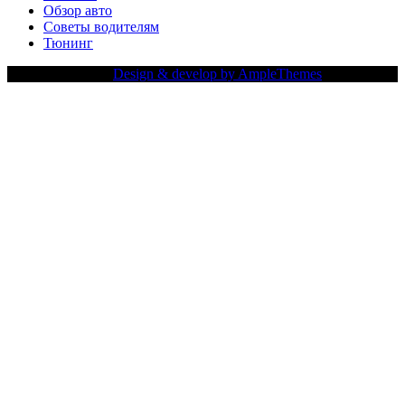
Обзор авто
Советы водителям
Тюнинг
Copy Right Text |
Design & develop by AmpleThemes