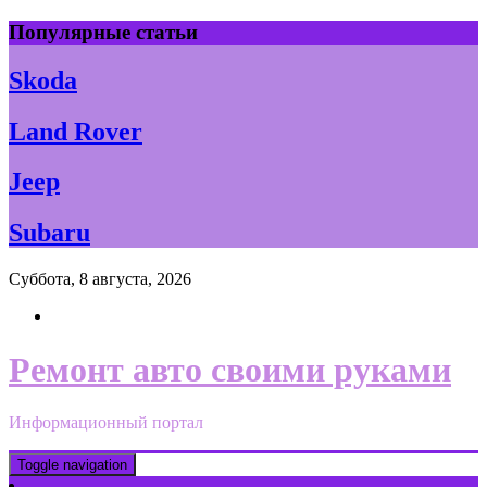
Skip
Популярные статьи
to
content
Skoda
Land Rover
Jeep
Subaru
Суббота, 8 августа, 2026
Ремонт авто своими руками
Информационный портал
Toggle navigation