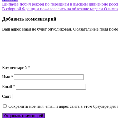
Навигация
Шипачев побил рекорд по передачам в высшем дивизионе россий
В сборной Франции пожаловались на облезшие медали Олимпиа
по
записям
Добавить комментарий
Ваш адрес email не будет опубликован.
Обязательные поля пом
Комментарий
*
Имя
*
Email
*
Сайт
Сохранить моё имя, email и адрес сайта в этом браузере д