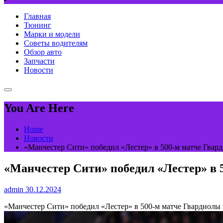
Главная
Тюнинг
Марки и модели
Советы водителям
Обзор авто
Запчасти
Новости
You Are Here
Home
Новости
«Манчестер Сити» победил «Лестер» в 500-м матче Гварди
«Манчестер Сити» победил «Лестер» в 5
admin
30.12.2024
«Манчестер Сити» победил «Лестер» в 500-м матче Гвардиолы