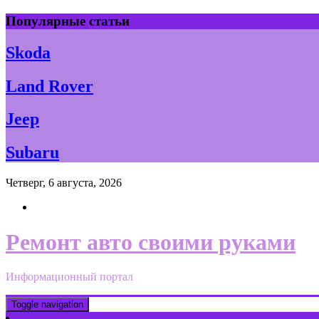
Skip
Популярные статьи
to
content
Skoda
Land Rover
Jeep
Subaru
Четверг, 6 августа, 2026
Ремонт авто своими руками
Информационный портал
Toggle navigation