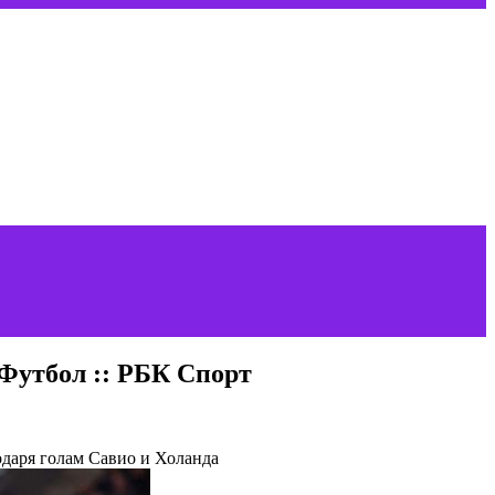
 Футбол :: РБК Спорт
одаря голам Савио и Холанда