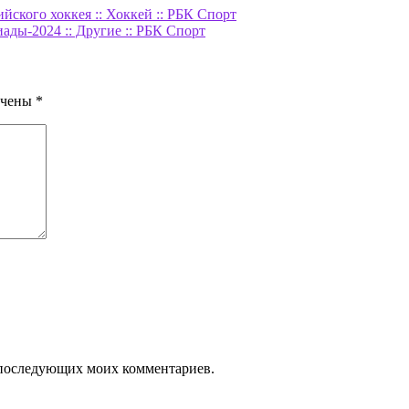
ского хоккея :: Хоккей :: РБК Спорт
ды-2024 :: Другие :: РБК Спорт
ечены
*
ля последующих моих комментариев.