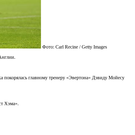
Фото: Carl Recine / Getty Images
Англии.
тка покорялась главному тренеру «Эвертона» Дэвиду Мойесу
ст Хэма».