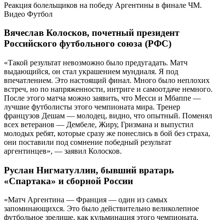
Реакция болельщиков на победу Аргентины в финале ЧМ.
Видео
Футбол
Вячеслав Колосков, почетный президент
Российского футбольного союза (РФС)
«Такой результат невозможно было предугадать. Матч
выдающийся, он стал украшением мундиаля. Я под
впечатлением. Это настоящий финал. Много было неплохих
встреч, но по напряженности, интриге и самоотдаче немного.
После этого матча можно заявить, что Месси и Мбаппе —
лучшие футболисты этого чемпионата мира. Тренер
французов Дешам — молодец, видно, что опытный. Поменял
всех ветеранов — Дембеле, Жиру, Гризмана и выпустил
молодых ребят, которые сразу же понеслись в бой без страха,
они поставили под сомнение победный результат
аргентинцев», — заявил Колосков.
Руслан Нигматуллин, бывший вратарь
«Спартака» и сборной России
«Матч Аргентина — Франция — один из самых
запоминающихся. Это было действительно великолепное
футбольное зрелище, как кульминация этого чемпионата.