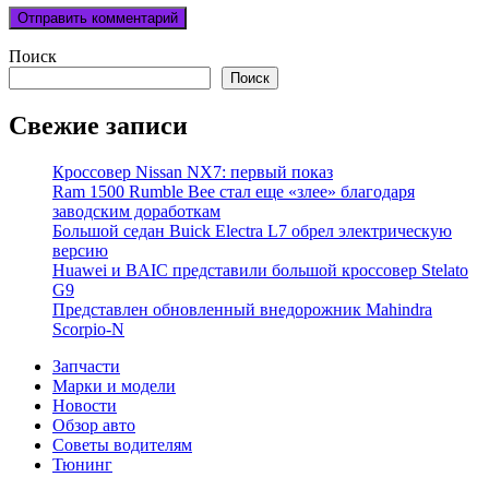
Поиск
Поиск
Свежие записи
Кроссовер Nissan NX7: первый показ
Ram 1500 Rumble Bee стал еще «злее» благодаря
заводским доработкам
Большой седан Buick Electra L7 обрел электрическую
версию
Huawei и BAIC представили большой кроссовер Stelato
G9
Представлен обновленный внедорожник Mahindra
Scorpio-N
Запчасти
Марки и модели
Новости
Обзор авто
Советы водителям
Тюнинг