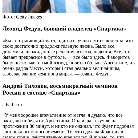
Фото: Getty Images
Леонид Федун, бывший владелец «Спартака»
«Был потрясающий матч, один из лучших, что я видел за всю
свою достаточно продолжительную жизнь. Было все:
динамика, неожиданные решения, взлеты, падения. Все, что
бывает прекрасное в футболе, — все было здесь. Фаворитов
было несколько, на мой взгляд, повезло больше Аргентине, и я
очень рад за Месси, который стал реально величайшим,
завоевав звание чемпиона мира», — заявил Федун.
Андрей Тихонов, восьмикратный чемпион
России в составе «Спартака»
adv.rbc.ru
«У меня хорошее впечатление от матча, я думаю, что все
ожидали победы от Аргентины. Она играла лучше на
протяжении 80 минут, и никто не ожидал, что будет подобная
концовка основного времени. То, что сделала Франция в
самом конце, действительно впечатляет. Я думаю, то, что