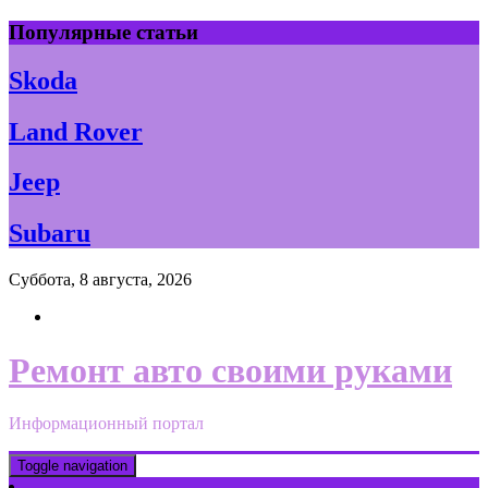
Skip
Популярные статьи
to
content
Skoda
Land Rover
Jeep
Subaru
Суббота, 8 августа, 2026
Ремонт авто своими руками
Информационный портал
Toggle navigation