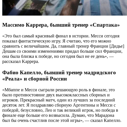
Массимо Каррера, бывший тренер «Спартака»
«Это был самый красивый финал в истории. Месси сегодня
показал фантастическую игру. Я считаю, что его можно
сравнить с величайшим. Да, главный тренер Франции [Дидье]
Дешам со своими изменениями придал больше сил Франции,
она была близка к победе, но сегодня был не ее день», —
рассказал Kappepa.
Фабио Капелло, бывший тренер мадридского
«Реала» и сборной России
«Мбаппе и Месси сыграли решающую роль в финале, это
было противостояние двух высококлассных сборных и
игроков. Прекрасный матч, один из лучших за последний
десяток лет. Я поздравляю сборную Аргентины и Месси с
победой, безусловно, Лео и так великий игрок, но победа в
финале еще больше его возвысила. Думаю, что Марадона
был бы очень счастлив после этой игры», — сказал Капелло.