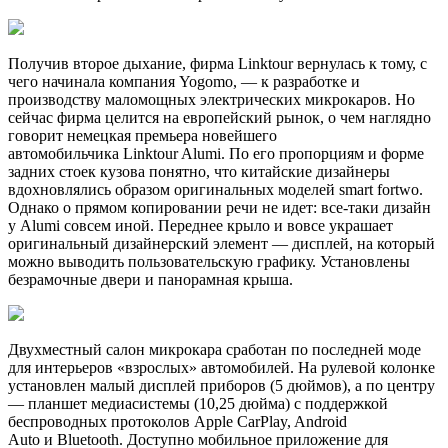
Получив второе дыхание, фирма Linktour вернулась к тому, с
чего начинала компания Yogomo, — к разработке и
производству маломощных электрических микрокаров. Но
сейчас фирма целится на европейский рынок, о чем наглядно
говорит немецкая премьера новейшего
автомобильчика Linktour Alumi. По его пропорциям и форме
задних стоек кузова понятно, что китайские дизайнеры
вдохновлялись образом оригинальных моделей smart fortwo.
Однако о прямом копировании речи не идет: все-таки дизайн
у Alumi совсем иной. Переднее крыло и вовсе украшает
оригинальный дизайнерский элемент — дисплей, на который
можно выводить пользовательскую графику. Установлены
безрамочные двери и панорамная крыша.
Двухместный салон микрокара сработан по последней моде
для интерьеров «взрослых» автомобилей. На рулевой колонке
установлен малый дисплей приборов (5 дюймов), а по центру
— планшет медиасистемы (10,25 дюйма) с поддержкой
беспроводных протоколов Apple CarPlay, Android
Auto и Bluetooth. Доступно мобильное приложение для