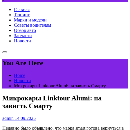
Главная
Тюнинг
Марки и модели
Советы водителям
Обзор авто
Запчасти
Новости
You Are Here
Home
Новости
Микрокары Linktour Alumi: на зависть Смарту
Микрокары Linktour Alumi: на
зависть Смарту
admin
14.09.2025
Недавно было объявлено, что марка smart готова вернуться в