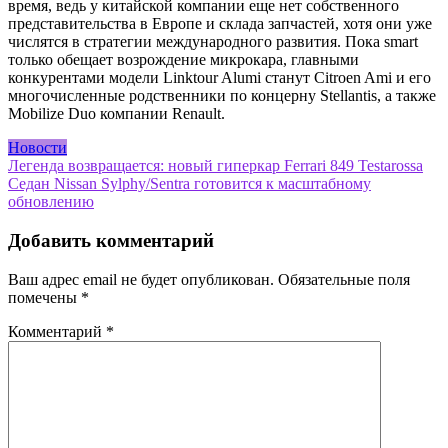
время, ведь у китайской компании еще нет собственного
представительства в Европе и склада запчастей, хотя они уже
числятся в стратегии международного развития. Пока smart
только обещает возрождение микрокара, главными
конкурентами модели Linktour Alumi станут Citroen Ami и его
многочисленные родственники по концерну Stellantis, а также
Mobilize Duo компании Renault.
Новости
Навигация
Легенда возвращается: новый гиперкар Ferrari 849 Testarossa
Седан Nissan Sylphy/Sentra готовится к масштабному
по
обновлению
записям
Добавить комментарий
Ваш адрес email не будет опубликован.
Обязательные поля
помечены
*
Комментарий
*