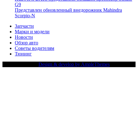
G9
Представлен обновленный внедорожник Mahindra
Scorpio-N
Запчасти
Марки и модели
Новости
Обзор авто
Советы водителям
Тюнинг
Copy Right Text |
Design & develop by AmpleThemes