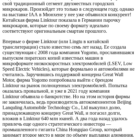
свой традиционный сегмент двухместных городских
микрокаров. Произойдет это только в следующем году, однако
на выставке IAA в Мюнхене у нее уже объявился конкурент!
Китайская фирма Linktour показала в Германии парочку
микрокаров, которые по своему формату идеально
соответствуют оригинальным смартам прошлого.
Впервые о фирме Linktour (или Lingtu в китайской
транслитерации) стало известно семь лет назад. Ее создала
существующая с 2008 года компания Yogomo, прославившаяся
выпуском пиратских копий известных машин в
микроформате низкоскоростных электромобилей (LSEV, Low
Speed Electric Vehicles), которые формально и автомобилями не
считались. Заручившись поддержкой концерна Great Wall
Motor, фирма Yogomo попробовала выйти с брендом
Linktour на рынок полноценных электромобилей. Попытка
оказалась провальной, и уже в 2021 году компания
Linktour объявила о банкротстве. Но на этом история фирмы
не закончилась, ведь производитель автокомпонентов Beijing
Lanquling Automobile Technology Co., Ltd выкупил долю,
принадлежавшую концерну Great Wall, и погасил долги,
вложив в Linktour 640 млн юаней. А два года назад удалось
привлечь еще одного стратегического инвестора —
промышленного гиганта China Hongqiao Group, который
занимает второе место в мире по объему выплавки алюминия.