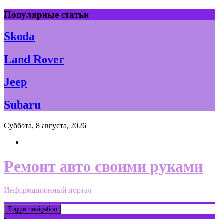
Skip
Популярные статьи
to
content
Skoda
Land Rover
Jeep
Subaru
Суббота, 8 августа, 2026
Ремонт авто своими руками
Информационный портал
Toggle navigation