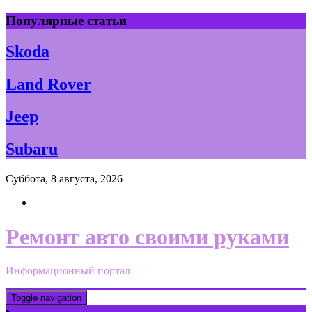
Skip
Популярные статьи
to
content
Skoda
Land Rover
Jeep
Subaru
Суббота, 8 августа, 2026
Ремонт авто своими руками
Информационный портал
Toggle navigation