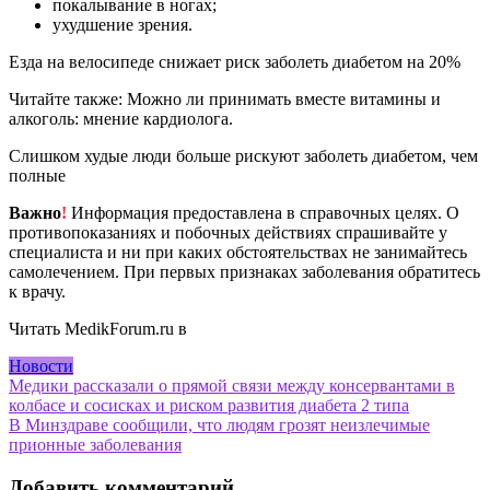
покалывание в ногах;
ухудшение зрения.
Езда на велосипеде снижает риск заболеть диабетом на 20%
Читайте также: Можно ли принимать вместе витамины и
алкоголь: мнение кардиолога.
Слишком худые люди больше рискуют заболеть диабетом, чем
полные
Важно
!
Информация предоставлена в справочных целях. О
противопоказаниях и побочных действиях спрашивайте у
специалиста и ни при каких обстоятельствах не занимайтесь
самолечением. При первых признаках заболевания обратитесь
к врачу.
Читать MedikForum.ru в
Новости
Навигация
Медики рассказали о прямой связи между консервантами в
колбасе и сосисках и риском развития диабета 2 типа
по
В Минздраве сообщили, что людям грозят неизлечимые
записям
прионные заболевания
Добавить комментарий