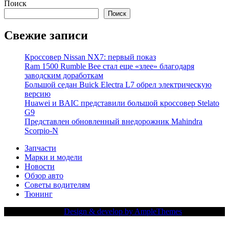
Поиск
Поиск
Свежие записи
Кроссовер Nissan NX7: первый показ
Ram 1500 Rumble Bee стал еще «злее» благодаря
заводским доработкам
Большой седан Buick Electra L7 обрел электрическую
версию
Huawei и BAIC представили большой кроссовер Stelato
G9
Представлен обновленный внедорожник Mahindra
Scorpio-N
Запчасти
Марки и модели
Новости
Обзор авто
Советы водителям
Тюнинг
Copy Right Text |
Design & develop by AmpleThemes