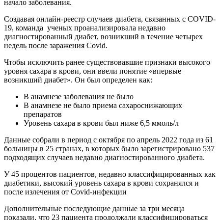
начало заболевания.
Создавая онлайн-реестр случаев диабета, связанных с COVID-
19, команда ученых проанализировала недавно
диагностированный диабет, возникший в течение четырех
недель после заражения Covid.
Чтобы исключить ранее существовавшие признаки высокого
уровня сахара в крови, они ввели понятие «впервые
возникший диабет». Он был определен как:
В анамнезе заболевания не было
В анамнезе не было приема сахароснижающих
препаратов
Уровень сахара в крови был ниже 6,5 ммоль/л
Данные собрали в период с октября по апрель 2022 года из 61
больницы в 25 странах, в которых было зарегистрировано 537
подходящих случаев недавно диагностированного диабета.
У 45 процентов пациентов, недавно классифицированных как
диабетики, высокий уровень сахара в крови сохранялся и
после излечения от Covid-инфекции
Дополнительные последующие данные за три месяца
показали, что 23 пациента продолжали классифицироваться