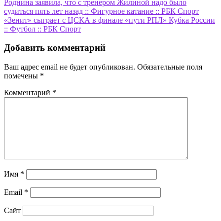
Навигация
Роднина заявила, что с тренером Жилиной надо было
судиться пять лет назад :: Фигурное катание :: РБК Спорт
по
«Зенит» сыграет с ЦСКА в финале «пути РПЛ» Кубка России
записям
:: Футбол :: РБК Спорт
Добавить комментарий
Ваш адрес email не будет опубликован.
Обязательные поля
помечены
*
Комментарий
*
Имя
*
Email
*
Сайт