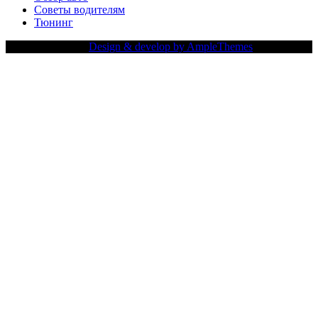
Советы водителям
Тюнинг
Copy Right Text |
Design & develop by AmpleThemes