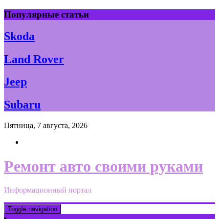
Skip
Популярные статьи
to
content
Skoda
Land Rover
Jeep
Subaru
Пятница, 7 августа, 2026
Ремонт авто своими руками
Информационный портал
Toggle navigation