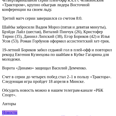
четвертьфинальной серии плей-офф КХЛ с челябинским
«Трактором», крупно обыграв лидера Восточной
конференции на своем льду.
Третий матч серии завершился со счетом 8:0.
Шайбы забросили Вадим Мороз (пятая и девятая минуты),
Брэйди Лайл (шестая), Виталий Пинчук (26), Кристофер
Тирни (35), Даниил Липский (38), Егор Бориков (42) и Илья
Усов (53). Роман Горбунов оформил ассистентский хет-трик.
19-летний Бориков забил седьмой гол в плей-офф и повторил
рекорд Евгения Кузнецова по шайбам в Кубке Гагарина для
молодежи.
Ворота «Динамо» защищал Василий Демченко.
Счет в серии до четырех побед стал 2–1 в пользу «Трактора».
Следующая игра пройдет 18 апреля в Минске.
Обсудить новость можно в нашем телеграм-канале «РБК
Спорт».
Авторы
Новости