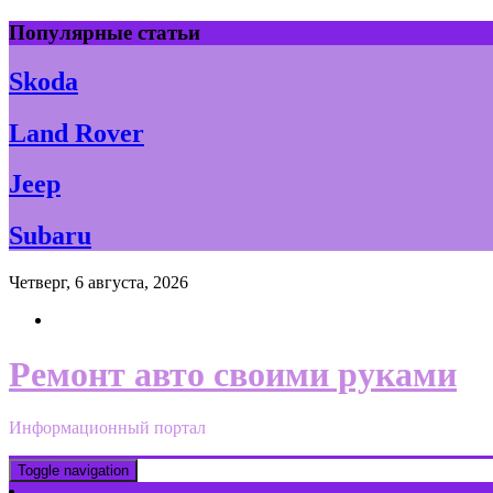
Skip
Популярные статьи
to
content
Skoda
Land Rover
Jeep
Subaru
Четверг, 6 августа, 2026
Ремонт авто своими руками
Информационный портал
Toggle navigation