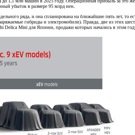
 до 1,1 млн машин в 2025 году. Операционная прибыль за это же
нный убыток в размере 95 млрд иен.
дельного ряда, и она спланирована на ближайшие пять лет, то е
заряжаемые гибриды и электромобили). Правда, две из этих шес
hi Delica Mini для Японии, продажи которых начались в этом год