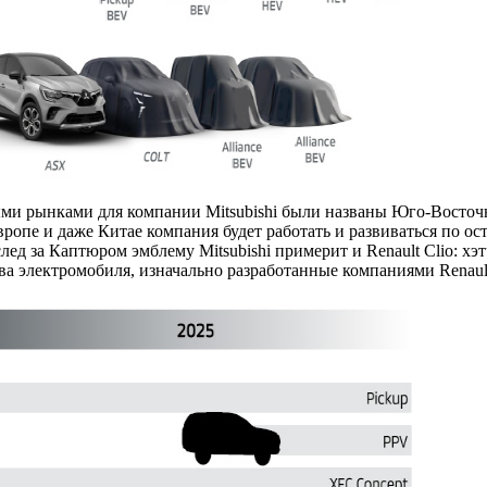
ными рынками для компании Mitsubishi были названы Юго-Восто
опе и даже Китае компания будет работать и развиваться по ос
д за Каптюром эмблему Mitsubishi примерит и Renault Clio: хэт
 два электромобиля, изначально разработанные компаниями Renault