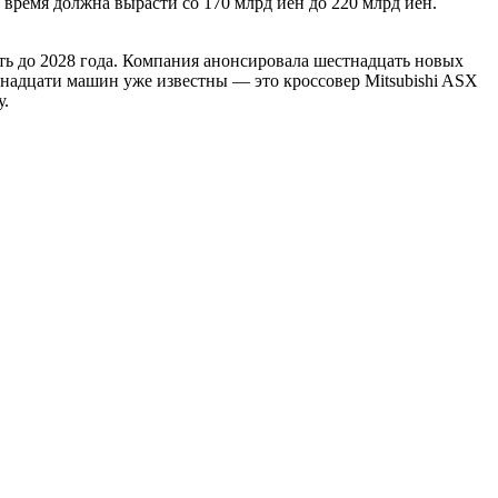
 время должна вырасти со 170 млрд иен до 220 млрд иен.
сть до 2028 года. Компания анонсировала шестнадцать новых
тнадцати машин уже известны — это кроссовер Mitsubishi ASX
у.