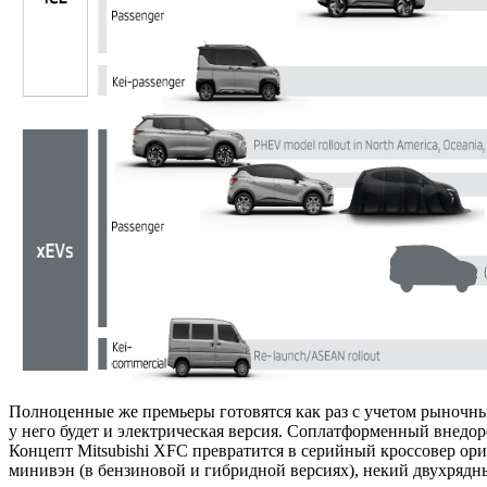
Полноценные же премьеры готовятся как раз с учетом рыночны
у него будет и электрическая версия. Соплатформенный внедорож
Концепт Mitsubishi XFC превратится в серийный кроссовер ори
минивэн (в бензиновой и гибридной версиях), некий двухрядны