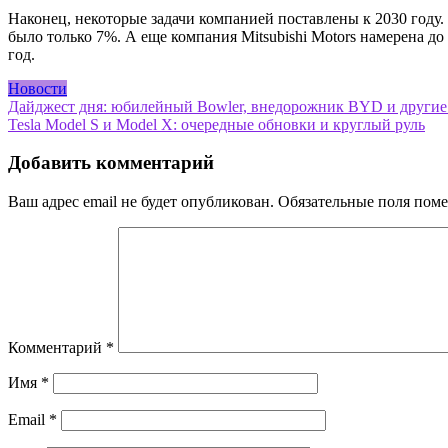
Наконец, некоторые задачи компанией поставлены к 2030 году
было только 7%. А еще компания Mitsubishi Motors намерена до
год.
Новости
Навигация
Дайджест дня: юбилейный Bowler, внедорожник BYD и другие
Tesla Model S и Model X: очередные обновки и круглый руль
по
записям
Добавить комментарий
Ваш адрес email не будет опубликован.
Обязательные поля пом
Комментарий
*
Имя
*
Email
*