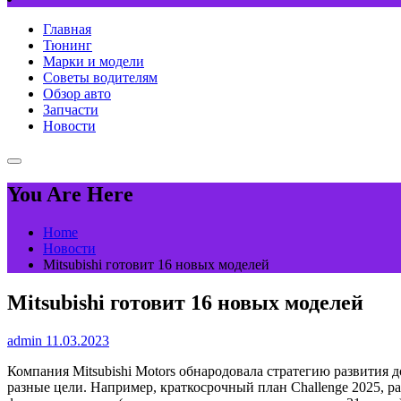
Главная
Тюнинг
Марки и модели
Советы водителям
Обзор авто
Запчасти
Новости
You Are Here
Home
Новости
Mitsubishi готовит 16 новых моделей
Mitsubishi готовит 16 новых моделей
admin
11.03.2023
Компания Mitsubishi Motors обнародовала стратегию развития д
разные цели. Например, краткосрочный план Challenge 2025, 