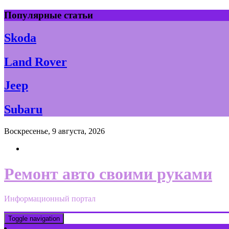
Skip
Популярные статьи
to
content
Skoda
Land Rover
Jeep
Subaru
Воскресенье, 9 августа, 2026
Ремонт авто своими руками
Информационный портал
Toggle navigation