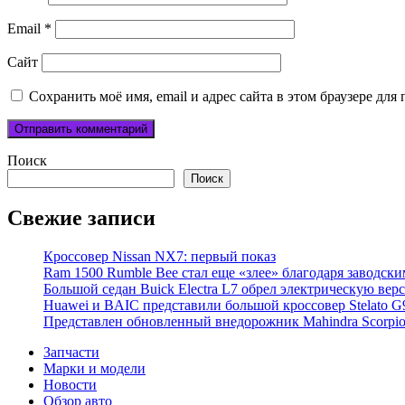
Email
*
Сайт
Сохранить моё имя, email и адрес сайта в этом браузере д
Поиск
Поиск
Свежие записи
Кроссовер Nissan NX7: первый показ
Ram 1500 Rumble Bee стал еще «злее» благодаря заводск
Большой седан Buick Electra L7 обрел электрическую вер
Huawei и BAIC представили большой кроссовер Stelato G
Представлен обновленный внедорожник Mahindra Scorpi
Запчасти
Марки и модели
Новости
Обзор авто