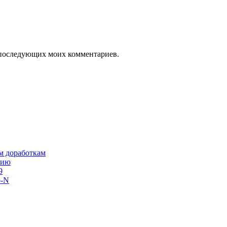
ля последующих моих комментариев.
им доработкам
сию
9
o-N