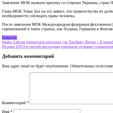
Заявление МОК вызвало критику со стороны Украины, стран П
Глава МОК Томас Бах на это заявил, что правительства не до
необходимости соблюдать права человека.
После заявления МОК Международная федерация фехтования (FI
соревнований в таких странах, как Польша, Германия и Финля
Новости
Навигация
Майк Тайсон попытался откусить ухо Хасбику. Видео :: Единоб
Игроки НХЛ в третий раз подряд признали лучшим голкипером 
по
записям
Добавить комментарий
Ваш адрес email не будет опубликован.
Обязательные поля пом
Комментарий
*
Имя
*