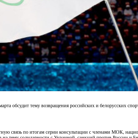
рта обсудит тему возвращения российских и белорусских спор
тную связь по итогам серии консультации с членами МОК, нац
а тему солидарности с Украиной, санкций против России и Бело