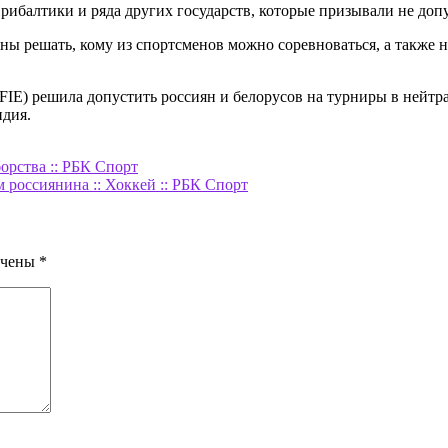
рибалтики и ряда других государств, которые призывали не до
лжны решать, кому из спортсменов можно соревноваться, а так
E) решила допустить россиян и белорусов на турниры в нейтра
ндия.
орства :: РБК Спорт
россиянина :: Хоккей :: РБК Спорт
ечены
*