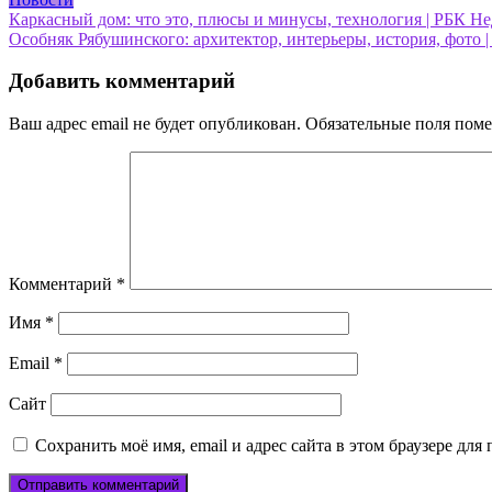
Навигация
Каркасный дом: что это, плюсы и минусы, технология | РБК Н
Особняк Рябушинского: архитектор, интерьеры, история, фото
по
записям
Добавить комментарий
Ваш адрес email не будет опубликован.
Обязательные поля пом
Комментарий
*
Имя
*
Email
*
Сайт
Сохранить моё имя, email и адрес сайта в этом браузере д