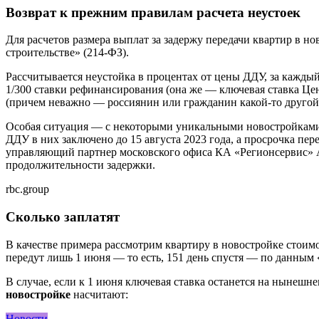
Возврат к прежним правилам расчета неустоек
Для расчетов размера выплат за задержу передачи квартир в но
строительстве» (214-ФЗ).
Рассчитывается неустойка в процентах от цены ДДУ, за кажды
1/300 ставки рефинансирования (она же — ключевая ставка Цен
(причем неважно — россиянин или гражданин какой-то другой
Особая ситуация — с некоторыми уникальными новостройками (в
ДДУ в них заключено до 15 августа 2023 года, а просрочка пе
управляющий партнер московского офиса КА «Регионсервис» А
продолжительности задержки.
rbc.group
Сколько заплатят
В качестве примера рассмотрим квартиру в новостройке стоимо
передут лишь 1 июня — то есть, 151 день спустя — по данным 
В случае, если к 1 июня ключевая ставка останется на нынешн
новостройке
насчитают:
Новости