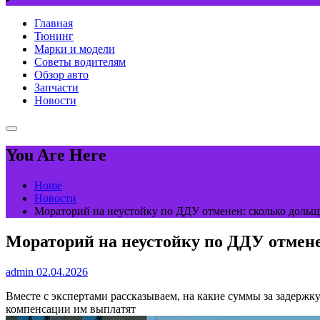
Главная
Тюнинг
Марки и модели
Советы водителям
Обзор авто
Запчасти
Новости
You Are Here
Home
Новости
Мораторий на неустойку по ДДУ отменен: сколько дольщ
Мораторий на неустойку по ДДУ отмене
admin
02.04.2026
Вместе с экспертами рассказываем, на какие суммы за задержку
компенсации им выплатят