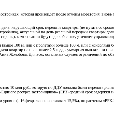
востройках, которая произойдет после отмены моратория, вновь 
й день, нарушающий срок передачи квартиры (не путать со сроко
тробанка), актуальной на день реальной передачи квартиры дол
 страны), компенсации будут вдвое больше, уточняет управляю
ыше 100 м, или с пролетами больше 100 м, или с консолями бол
редачи квартир не превышает 2,5 года, суммарная выплата ни пр
нна Жолобова. Для всех остальных случаев ограничений по объ
стью 10 млн руб., которую по ДДУ должны были передать дольщи
«Единого ресурса застройщиков» (ЕРЗ) средний срок задержки н
ем уровне (с 16 февраля она составляет 15,5%), по расчетам «Р