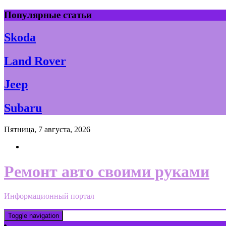
Skip
Популярные статьи
to
content
Skoda
Land Rover
Jeep
Subaru
Пятница, 7 августа, 2026
Ремонт авто своими руками
Информационный портал
Toggle navigation