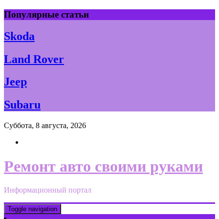
Skip
Популярные статьи
to
content
Skoda
Land Rover
Jeep
Subaru
Суббота, 8 августа, 2026
Ремонт авто своими руками
Информационный портал
Toggle navigation