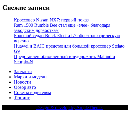
Свежие записи
Кроссовер Nissan NX7: первый показ
Ram 1500 Rumble Bee стал еще «злее» благодаря
заводским доработкам
Большой седан Buick Electra L7 обрел электрическую
версию
Huawei и BAIC представили большой кроссовер Stelato
G9
Представлен обновленный внедорожник Mahindra
Scorpio-N
Запчасти
Марки и модели
Новости
Обзор авто
Советы водителям
Тюнинг
Copy Right Text |
Design & develop by AmpleThemes