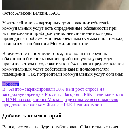
Фото: Алексей Белкин/ТАСС
У жителей многоквартирных домов как потребителей
коммунальных услуг есть определенные обязанности при
использовании приборов учета, неисполнение которых
приводит к проблемам и некорректным суммам в платежках,
говорится в сообщении Мосжилинспекции.
В ведомстве напомнили о том, что полный перечень
обязанностей использования приборов учета утвержден
правительством и содержится в п. 34 правил предоставления
коммунальных услуг собственникам и пользователям
помещений. Так, потребители коммунальных услуг обязаны:
Новости
Навигация
В «Авито» зафиксировали 30%-ный рост спроса на
загородную аренду в России :: Загород :: РБК Недвижимость
по
ЦИАН назвал районы Москвы, где сильнее всего выросло
записям
предложение жилья :: Жилье :: РБК Недвижимость
Добавить комментарий
Ваш адрес email не будет опубликован.
Обязательные поля