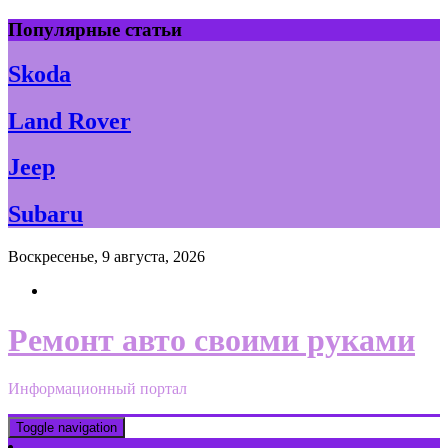
Skip
Популярные статьи
to
content
Skoda
Land Rover
Jeep
Subaru
Воскресенье, 9 августа, 2026
Ремонт авто своими руками
Информационный портал
Toggle navigation