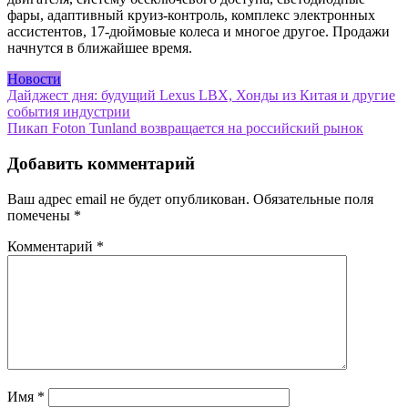
фары, адаптивный круиз-контроль, комплекс электронных
ассистентов, 17-дюймовые колеса и многое другое. Продажи
начнутся в ближайшее время.
Новости
Навигация
Дайджест дня: будущий Lexus LBX, Хонды из Китая и другие
события индустрии
по
Пикап Foton Tunland возвращается на российский рынок
записям
Добавить комментарий
Ваш адрес email не будет опубликован.
Обязательные поля
помечены
*
Комментарий
*
Имя
*