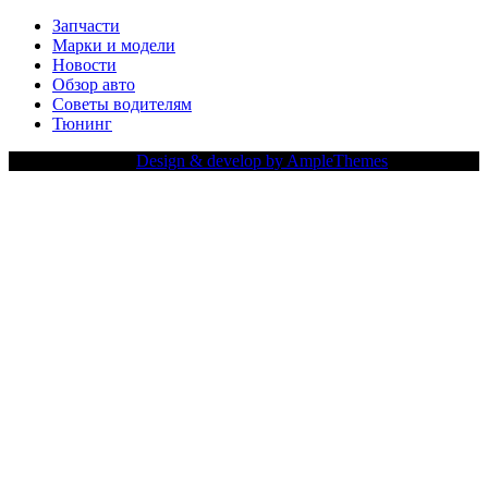
Запчасти
Марки и модели
Новости
Обзор авто
Советы водителям
Тюнинг
Copy Right Text |
Design & develop by AmpleThemes