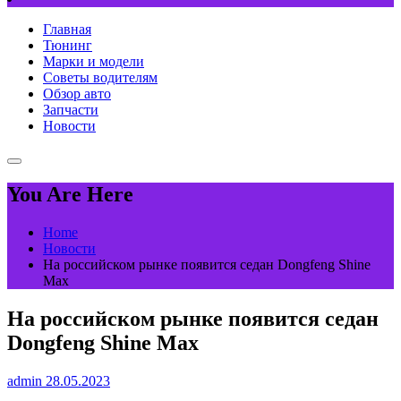
Главная
Тюнинг
Марки и модели
Советы водителям
Обзор авто
Запчасти
Новости
You Are Here
Home
Новости
На российском рынке появится седан Dongfeng Shine
Max
На российском рынке появится седан
Dongfeng Shine Max
admin
28.05.2023