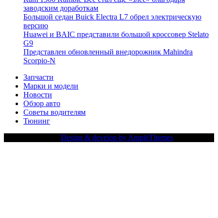
заводским доработкам
Большой седан Buick Electra L7 обрел электрическую
версию
Huawei и BAIC представили большой кроссовер Stelato
G9
Представлен обновленный внедорожник Mahindra
Scorpio-N
Запчасти
Марки и модели
Новости
Обзор авто
Советы водителям
Тюнинг
Copy Right Text |
Design & develop by AmpleThemes