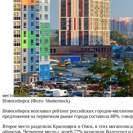
месте
Новосибирск
(Фото: Shutterstock)
Новосибирск возглавил рейтинг российских городов-миллионник
предложения на первичном рынке города составила 88%, говор
Второе место разделили Красноярск и Омск, в этих мегаполиса
объектов. Четвертое место с долей 77% разделили Волгоград и