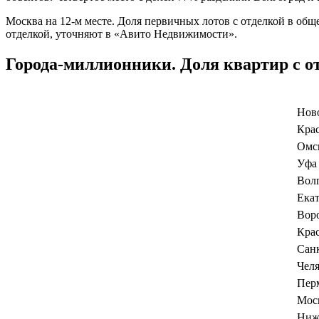
Москва на 12-м месте. Доля первичных лотов с отделкой в общ
отделкой, уточняют в «Авито Недвижимости».
Города-миллионники. Доля квартир с от
Нов
Кра
Омс
Уфа
Вол
Ека
Вор
Кра
Сан
Чел
Пер
Мос
Ниж