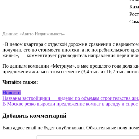
Каз
Рос
Сам
Данные: «Авито Недвижимость»
«В целом квартира с отделкой дороже в сравнении с вариантом 
получить его по стоимости ипотеки, а не потребительского кре
жилья», — комментирует руководитель направления первичн
По данным компании «Метриум», в мае прошлого года доля ква
предложения жилья в этом сегменте (3,4 тыс. из 16,7 тыс. лотов
Читайте также:
Новости
Навигация
Названы застройщики — лидеры по объемам строительства жил
В Москве резко выросли предложение комнат в аренду и спрос
по
записям
Добавить комментарий
Ваш адрес email не будет опубликован.
Обязательные поля пом