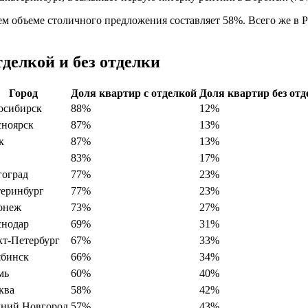
ем объеме столичного предложения составляет 58%. Всего же в 
делкой и без отделки
Город
Доля квартир с отделкой
Доля квартир без отд
осибирск
88%
12%
сноярск
87%
13%
к
87%
13%
83%
17%
гоград
77%
23%
теринбург
77%
23%
онеж
73%
27%
снодар
69%
31%
кт-Петербург
67%
33%
ябинск
66%
34%
мь
60%
40%
ква
58%
42%
ний Новгород
57%
43%