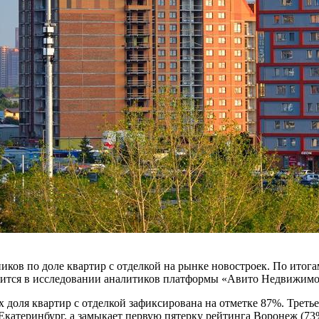
ов по доле квартир с отделкой на рынке новостроек. По итогам
ится в исследовании аналитиков платформы «Авито Недвижимост
х доля квартир с отделкой зафиксирована на отметке 87%. Треть
 Екатеринбург, а замыкает первую пятерку рейтинга Воронеж (73