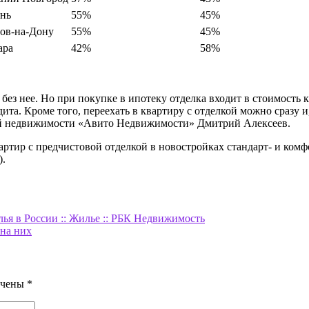
ань
55%
45%
тов-на-Дону
55%
45%
ара
42%
58%
без нее. Но при покупке в ипотеку отделка входит в стоимость к
дита. Кроме того, переехать в квартиру с отделкой можно сразу 
ой недвижимости «Авито Недвижимости» Дмитрий Алексеев.
ртир с предчистовой отделкой в новостройках стандарт- и комф
).
ья в России :: Жилье :: РБК Недвижимость
 на них
ечены
*