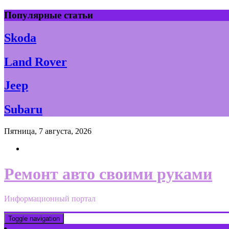
Skip
Популярные статьи
to
content
Skoda
Land Rover
Jeep
Subaru
Пятница, 7 августа, 2026
Ремонт авто своими руками
Информационный портал
Toggle navigation