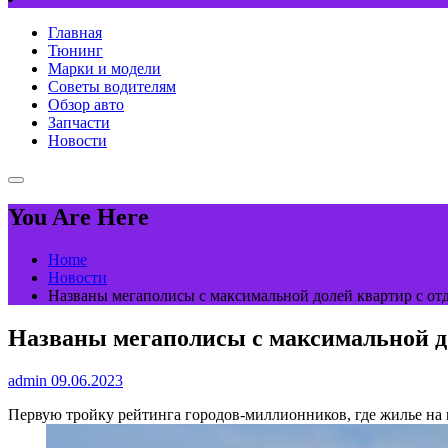
Главная
Тюнинг
Марки и модели
Советы водителям
Обзор авто
Запчасти
Новости
You Are Here
Home
Новости
Названы мегаполисы с максимальной долей квартир с отд
Названы мегаполисы с максимальной до
admin
09.06.2023
Первую тройку рейтинга городов-миллионников, где жилье на 