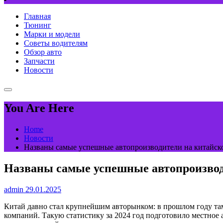
Главная
Тюнинг
Марки и модели
Советы водителям
Обзор авто
Запчасти
Новости
You Are Here
Home
Новости
Названы самые успешные автопроизводители на китайск
Названы самые успешные автопроизвод
admin
29.01.2025
Китай давно стал крупнейшим авторынком: в прошлом году там
компаний. Такую статистику за 2024 год подготовило местное а