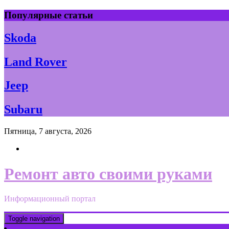
Skip
Популярные статьи
to
content
Skoda
Land Rover
Jeep
Subaru
Пятница, 7 августа, 2026
Ремонт авто своими руками
Информационный портал
Toggle navigation