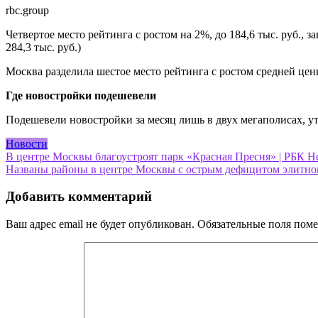
rbc.group
Четвертое место рейтинга с ростом на 2%, до 184,6 тыс. руб., з
284,3 тыс. руб.)
Москва разделила шестое место рейтинга с ростом средней цен
Где новостройки подешевели
Подешевели новостройки за месяц лишь в двух мегаполисах, у
Новости
Навигация
В центре Москвы благоустроят парк «Красная Пресня» | РБК 
Названы районы в центре Москвы с острым дефицитом элитно
по
записям
Добавить комментарий
Ваш адрес email не будет опубликован.
Обязательные поля пом