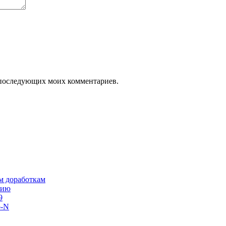
ля последующих моих комментариев.
им доработкам
сию
9
o-N