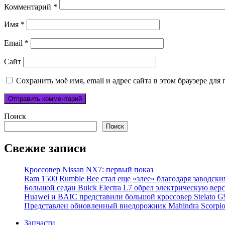
Комментарий
*
Имя
*
Email
*
Сайт
Сохранить моё имя, email и адрес сайта в этом браузере д
Поиск
Поиск
Свежие записи
Кроссовер Nissan NX7: первый показ
Ram 1500 Rumble Bee стал еще «злее» благодаря заводск
Большой седан Buick Electra L7 обрел электрическую вер
Huawei и BAIC представили большой кроссовер Stelato G
Представлен обновленный внедорожник Mahindra Scorpi
Запчасти