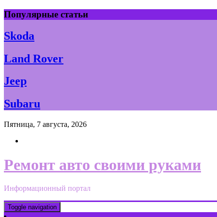
Skip
Популярные статьи
to
content
Skoda
Land Rover
Jeep
Subaru
Пятница, 7 августа, 2026
Ремонт авто своими руками
Информационный портал
Toggle navigation