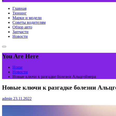
Главная
Тюнинг
Марки и модели
Советы водителям
Обзор авто
Запчасти
Новости
You Are Here
Home
Новости
Новые ключи к разгадке болезни Альцгеймера
Новые ключи к разгадке болезни Альц
admin
23.11.2022