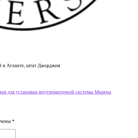
 в Атланте, штат Джорджия
ания для установки внутриматочной системы Мирена
ечены
*