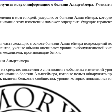
олучить новую информацию о болезни Альцгеймера. Ученые 
нения в мозге людей, умерших от болезни Альцгеймера, которы
онимание этих изменений поможет определить будущие терапевт
 часть лежащих в основе болезни Альцгеймера повреждений возн
циентов, учёные обычно оценивают уровни рибонуклеиновой кис
 в механизмы, производящие белки.
зни Альцгеймера
ак на средство косвенного считывания глобальных изменений уро
пониманию болезни Альцгеймера, которые нельзя обнаружить при
а, включая белковые сообщества, уровни которых повышались и