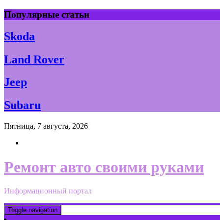
Skip
Популярные статьи
to
content
Skoda
Land Rover
Jeep
Subaru
Пятница, 7 августа, 2026
Ремонт авто своими руками
Информационный портал
Toggle navigation