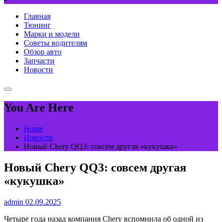
Главная
Тюнинг
Марки и модели
Советы водителям
Обзор авто
Запчасти
Новости
You Are Here
Home
Новости
Новый Chery QQ3: совсем другая «кукушка»
Новый Chery QQ3: совсем другая
«кукушка»
admin
02.09.2025
Четыре года назад компания Chery вспомнила об одной из