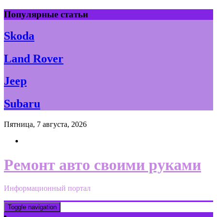
Skip
Популярные статьи
to
content
Skoda
Land Rover
Jeep
Subaru
Пятница, 7 августа, 2026
Ремонт авто своими руками
Информационный портал
Toggle navigation