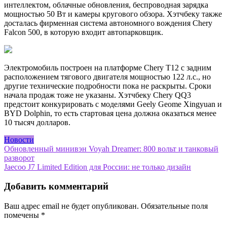
интеллектом, облачные обновления, беспроводная зарядка
мощностью 50 Вт и камеры кругового обзора. Хэтчбеку также
досталась фирменная система автономного вождения Chery
Falcon 500, в которую входит автопарковщик.
Электромобиль построен на платформе Chery T12 с задним
расположением тягового двигателя мощностью 122 л.с., но
другие технические подробности пока не раскрыты. Сроки
начала продаж тоже не указаны. Хэтчбеку Chery QQ3
предстоит конкурировать с моделями Geely Geome Xingyuan и
BYD Dolphin, то есть стартовая цена должна оказаться менее
10 тысяч долларов.
Новости
Навигация
Обновленный минивэн Voyah Dreamer: 800 вольт и танковый
разворот
по
Jaecoo J7 Limited Edition для России: не только дизайн
записям
Добавить комментарий
Ваш адрес email не будет опубликован.
Обязательные поля
помечены
*