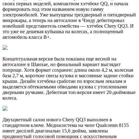
своих первых моделей, компактном хэтчбеке QQ, и начала
формировать под этим названием новую гамму
электромобилей. Уже выпущены трехдверный и пятидверный
микрокары, а теперь на автосалоне в Чэнду дебютировал
новейший представитель семейства — хэтчбек Chery QQ3. И
это уже не дешевая кубышка на колесах, а полноценный
автомобиль класса B+.
Концептуальная версия была показана еще весной на
автосалоне в Шанхае, но финальный вариант выглядит
попроще. Хотя формат сохранен: длина около 4,2 м, колесная
база 2,7 м, короткие свесы кузова и массивные задние стойки
крыши. Дизайн хэтчбека сработан по взрослым лекалам и
выделяется обтекаемыми обводами кузова с утопленными
дверными ручками. Дебютная топ-версия имеет 20-дюймовые
колеса.
Двухцветный салон нового Chery QQ3 выполнен в
стандартном ключе. Медиасистема на чипе Qualcomm 8155
имеет дисплей диагональю 15,6 дюйма, заявлены
продвинутый голосовой помощник с искусственным