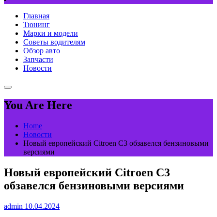
Главная
Тюнинг
Марки и модели
Советы водителям
Обзор авто
Запчасти
Новости
You Are Here
Home
Новости
Новый европейский Citroen C3 обзавелся бензиновыми
версиями
Новый европейский Citroen C3
обзавелся бензиновыми версиями
admin
10.04.2024