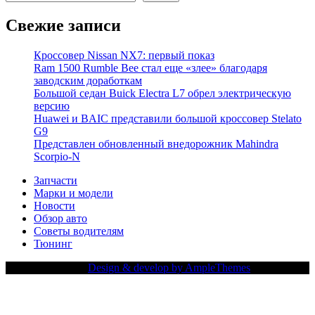
Свежие записи
Кроссовер Nissan NX7: первый показ
Ram 1500 Rumble Bee стал еще «злее» благодаря
заводским доработкам
Большой седан Buick Electra L7 обрел электрическую
версию
Huawei и BAIC представили большой кроссовер Stelato
G9
Представлен обновленный внедорожник Mahindra
Scorpio-N
Запчасти
Марки и модели
Новости
Обзор авто
Советы водителям
Тюнинг
Copy Right Text |
Design & develop by AmpleThemes