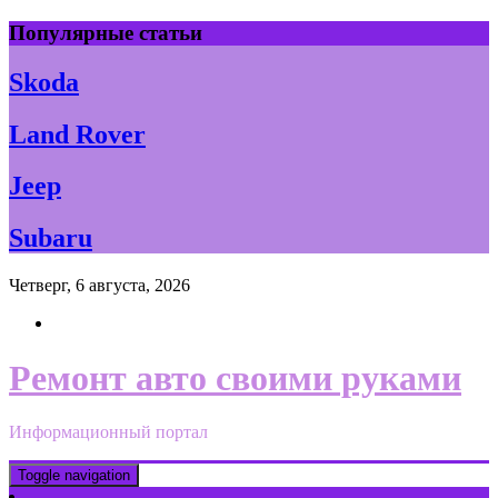
Skip
Популярные статьи
to
content
Skoda
Land Rover
Jeep
Subaru
Четверг, 6 августа, 2026
Ремонт авто своими руками
Информационный портал
Toggle navigation