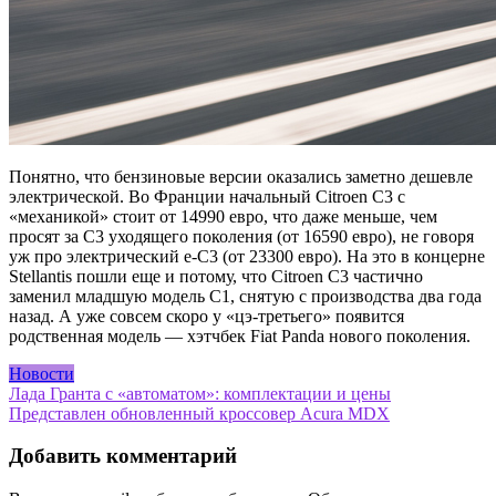
Понятно, что бензиновые версии оказались заметно дешевле
электрической. Во Франции начальный Citroen C3 с
«механикой» стоит от 14990 евро, что даже меньше, чем
просят за C3 уходящего поколения (от 16590 евро), не говоря
уж про электрический e-C3 (от 23300 евро). На это в концерне
Stellantis пошли еще и потому, что Citroen C3 частично
заменил младшую модель C1, снятую с производства два года
назад. А уже совсем скоро у «цэ-третьего» появится
родственная модель — хэтчбек Fiat Panda нового поколения.
Новости
Навигация
Лада Гранта с «автоматом»: комплектации и цены
Представлен обновленный кроссовер Acura MDX
по
записям
Добавить комментарий