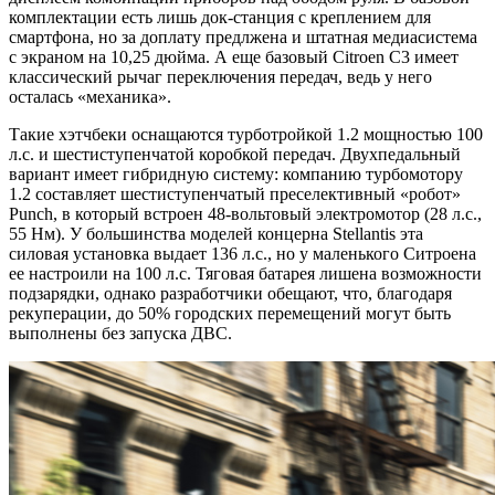
комплектации есть лишь док-станция с креплением для
смартфона, но за доплату предлжена и штатная медиасистема
с экраном на 10,25 дюйма. А еще базовый Citroen C3 имеет
классический рычаг переключения передач, ведь у него
осталась «механика».
Такие хэтчбеки оснащаются турботройкой 1.2 мощностью 100
л.с. и шестиступенчатой коробкой передач. Двухпедальный
вариант имеет гибридную систему: компанию турбомотору
1.2 составляет шестиступенчатый преселективный «робот»
Punch, в который встроен 48-вольтовый электромотор (28 л.с.,
55 Нм). У большинства моделей концерна Stellantis эта
силовая установка выдает 136 л.с., но у маленького Ситроена
ее настроили на 100 л.с. Тяговая батарея лишена возможности
подзарядки, однако разработчики обещают, что, благодаря
рекуперации, до 50% городских перемещений могут быть
выполнены без запуска ДВС.