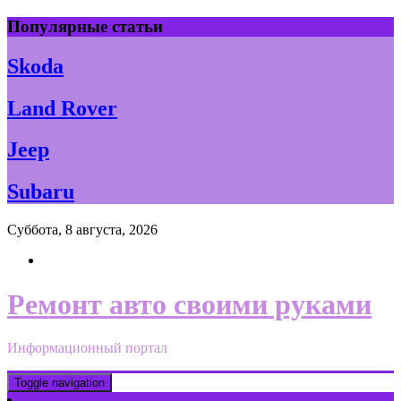
Skip
Популярные статьи
to
content
Skoda
Land Rover
Jeep
Subaru
Суббота, 8 августа, 2026
Ремонт авто своими руками
Информационный портал
Toggle navigation