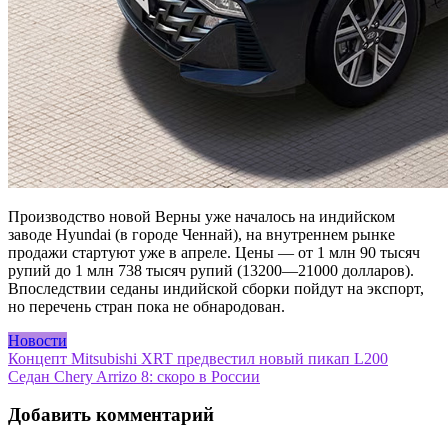
Производство новой Верны уже началось на индийском
заводе Hyundai (в городе Ченнай), на внутреннем рынке
продажи стартуют уже в апреле. Цены — от 1 млн 90 тысяч
рупий до 1 млн 738 тысяч рупий (13200—21000 долларов).
Впоследствии седаны индийской сборки пойдут на экспорт,
но перечень стран пока не обнародован.
Новости
Навигация
Концепт Mitsubishi XRT предвестил новый пикап L200
Седан Chery Arrizo 8: скоро в России
по
записям
Добавить комментарий