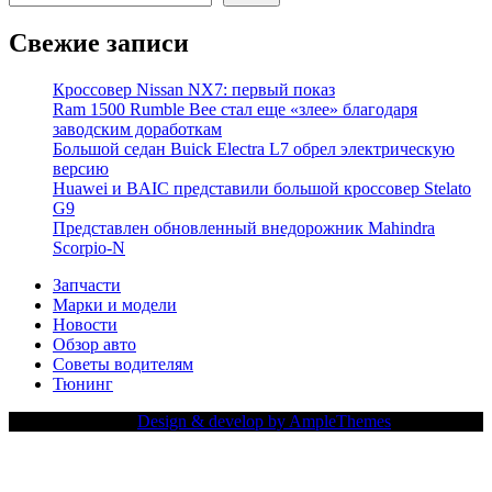
Свежие записи
Кроссовер Nissan NX7: первый показ
Ram 1500 Rumble Bee стал еще «злее» благодаря
заводским доработкам
Большой седан Buick Electra L7 обрел электрическую
версию
Huawei и BAIC представили большой кроссовер Stelato
G9
Представлен обновленный внедорожник Mahindra
Scorpio-N
Запчасти
Марки и модели
Новости
Обзор авто
Советы водителям
Тюнинг
Copy Right Text |
Design & develop by AmpleThemes