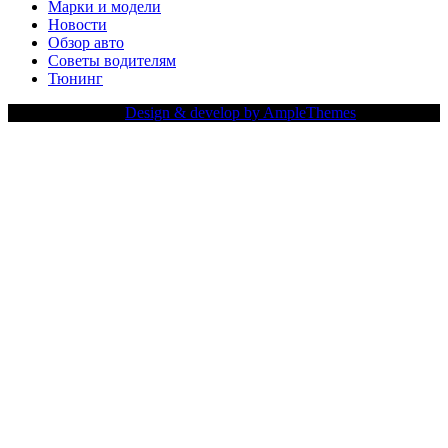
Марки и модели
Новости
Обзор авто
Советы водителям
Тюнинг
Copy Right Text |
Design & develop by AmpleThemes