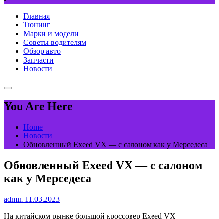
Главная
Тюнинг
Марки и модели
Советы водителям
Обзор авто
Запчасти
Новости
You Are Here
Home
Новости
Обновленный Exeed VX — с салоном как у Мерседеса
Обновленный Exeed VX — с салоном
как у Мерседеса
admin
11.03.2023
На китайском рынке большой кроссовер Exeed VX