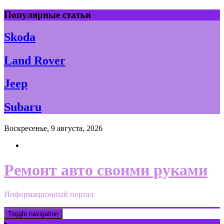
Skip
Популярные статьи
to
content
Skoda
Land Rover
Jeep
Subaru
Воскресенье, 9 августа, 2026
Ремонт авто своими руками
Информационный портал
Toggle navigation