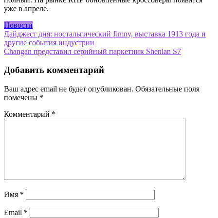
уже в апреле.
Новости
Навигация
Дайджест дня: ностальгический Jimny, выставка 1913 года и
другие события индустрии
по
Changan представил серийный паркетник Shenlan S7
записям
Добавить комментарий
Ваш адрес email не будет опубликован.
Обязательные поля
помечены
*
Комментарий
*
Имя
*
Email
*