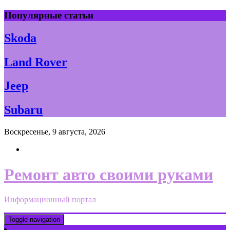
Skip
Популярные статьи
to
content
Skoda
Land Rover
Jeep
Subaru
Воскресенье, 9 августа, 2026
Ремонт авто своими руками
Информационный портал
Toggle navigation