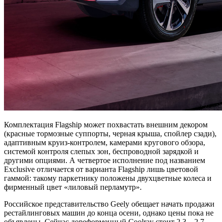
Комплектация Flagship может похвастать внешним декором
(красные тормозные суппорты, черная крыша, спойлер сзади),
адаптивным круиз-контролем, камерами кругового обзора,
системой контроля слепых зон, беспроводной зарядкой и
другими опциями. А четвертое исполнение под названием
Exclusive отличается от варианта Flagship лишь цветовой
гаммой: такому паркетнику положены двухцветные колеса и
фирменный цвет «лиловый перламутр».
Российское представительство Geely обещает начать продажи
рестайлинговых машин до конца осени, однако цены пока не
объявлены. Сейчас дореформенный Coolray стоит 2,3—2,7