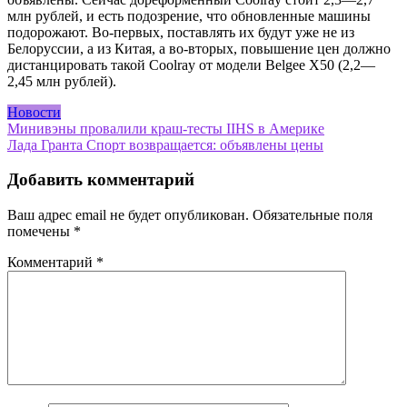
млн рублей, и есть подозрение, что обновленные машины
подорожают. Во-первых, поставлять их будут уже не из
Белоруссии, а из Китая, а во-вторых, повышение цен должно
дистанцировать такой Coolray от модели Belgee X50 (2,2—
2,45 млн рублей).
Новости
Навигация
Минивэны провалили краш-тесты IIHS в Америке
Лада Гранта Спорт возвращается: объявлены цены
по
записям
Добавить комментарий
Ваш адрес email не будет опубликован.
Обязательные поля
помечены
*
Комментарий
*