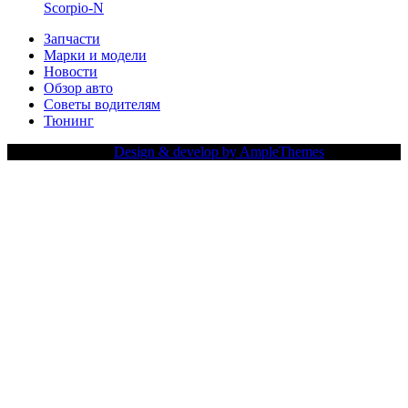
Scorpio-N
Запчасти
Марки и модели
Новости
Обзор авто
Советы водителям
Тюнинг
Copy Right Text |
Design & develop by AmpleThemes