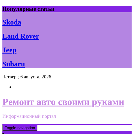
Skip
Популярные статьи
to
content
Skoda
Land Rover
Jeep
Subaru
Четверг, 6 августа, 2026
Ремонт авто своими руками
Информационный портал
Toggle navigation