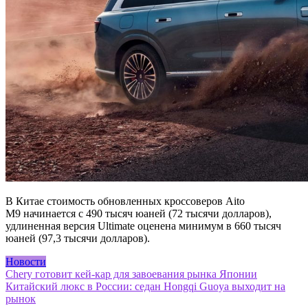
В Китае стоимость обновленных кроссоверов Aito
M9 начинается с 490 тысяч юаней (72 тысячи долларов),
удлиненная версия Ultimate оценена минимум в 660 тысяч
юаней (97,3 тысячи долларов).
Новости
Навигация
Chery готовит кей-кар для завоевания рынка Японии
Китайский люкс в России: седан Hongqi Guoya выходит на
по
рынок