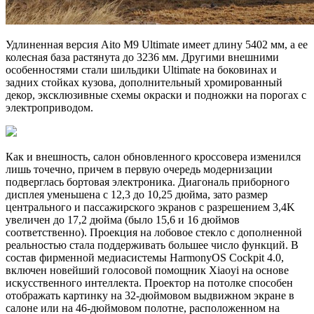
Удлиненная версия Aito M9 Ultimate имеет длину 5402 мм, а ее
колесная база растянута до 3236 мм. Другими внешними
особенностями стали шильдики Ultimate на боковинах и
задних стойках кузова, дополнительный хромированный
декор, эксклюзивные схемы окраски и подножки на порогах с
электроприводом.
Как и внешность, салон обновленного кроссовера изменился
лишь точечно, причем в первую очередь модернизации
подверглась бортовая электроника. Диагональ приборного
дисплея уменьшена с 12,3 до 10,25 дюйма, зато размер
центрального и пассажирского экранов с разрешением 3,4K
увеличен до 17,2 дюйма (было 15,6 и 16 дюймов
соответственно). Проекция на лобовое стекло с дополненной
реальностью стала поддерживать большее число функций. В
состав фирменной медиасистемы HarmonyOS Cockpit 4.0,
включен новейший голосовой помощник Xiaoyi на основе
искусственного интеллекта. Проектор на потолке способен
отображать картинку на 32-дюймовом выдвижном экране в
салоне или на 46-дюймовом полотне, расположенном на