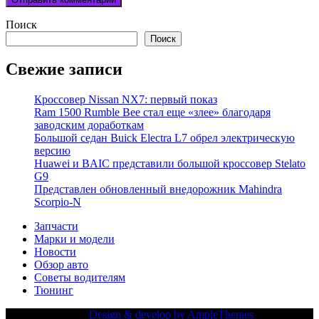
Поиск
Поиск
Свежие записи
Кроссовер Nissan NX7: первый показ
Ram 1500 Rumble Bee стал еще «злее» благодаря
заводским доработкам
Большой седан Buick Electra L7 обрел электрическую
версию
Huawei и BAIC представили большой кроссовер Stelato
G9
Представлен обновленный внедорожник Mahindra
Scorpio-N
Запчасти
Марки и модели
Новости
Обзор авто
Советы водителям
Тюнинг
Copy Right Text |
Design & develop by AmpleThemes