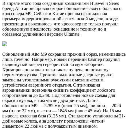
В апреле этого года созданный компаниями Huawei и Seres
бренд Aito анонсировал скорое обновление своего большого
кроссовера M9. Сейчас в Китае прошла официальная
премьера модернизированной флагманской модели, в ходе
презентации выяснилось, что кроссовер не только получил
обновленную внешность, оснащение и технику, но и
обзавелся удлиненной версией Ultimate.
Обновленный Aito M9 сохранил прежний образ, изменившись
лишь точечно. Например, новый передний бампер получил
выдвинутый вперед серебристый воздухозаборник.
Хромированная окантовка также пущена по нижнему
периметру кузова. Прежние выдвижные дверные ручки
заменены утопленными рукоятями с механическим
устройством аварийного открытия. Оптимизация
аэродинамики позволила снизить коэффициент лобового
сопротивления до 0,249. Подготовлены новые схемы для
окраски кузова, в том числе двухцветные. Длина
обновленного M9 — 5285 мм (плюс 55 мм), ширина — 2026
мм (плюс 27 мм), высота — 1845 мм (плюс 45 мм). На 15 мм
выросла колесная база (3125 мм). Стандартно установлены 21-
дюймовые колеса, а за доплату предложены «катки»
диаметром 22 дюйма с полузакрытым дизайном.