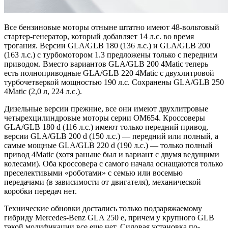
Все бензиновые моторы отныне штатно имеют 48-вольтовый
стартер-генератор, который добавляет 14 л.с. во время
трогания. Версии GLA/GLB 180 (136 л.с.) и GLA/GLB 200
(163 л.с.) с турбомотором 1.3 предложены только с передним
приводом. Вместо вариантов GLA/GLB 200 4Matic теперь
есть полноприводные GLA/GLB 220 4Matic с двухлитровой
турбочетверкой мощностью 190 л.с. Сохранены GLA/GLB 250
4Matic (2,0 л, 224 л.с.).
Дизельные версии прежние, все они имеют двухлитровые
четырехцилиндровые моторы серии OM654. Кроссоверы
GLA/GLB 180 d (116 л.с.) имеют только передний привод,
версии GLA/GLB 200 d (150 л.с.) — передний или полный, а
самые мощные GLA/GLB 220 d (190 л.с.) — только полный
привод 4Matic (хотя раньше был и вариант с двумя ведущими
колесами). Оба кроссовера с самого начала оснащаются только
преселективыми «роботами» с семью или восемью
передачами (в зависимости от двигателя), механической
коробки передач нет.
Технические обновки достались только подзаряжаемому
гибриду Mercedes-Benz GLA 250 e, причем у крупного GLB
такой модификации все еще нет. Силовая установка по-