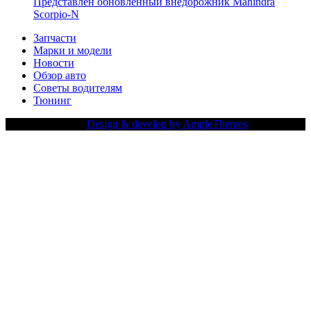
Представлен обновленный внедорожник Mahindra
Scorpio-N
Запчасти
Марки и модели
Новости
Обзор авто
Советы водителям
Тюнинг
Copy Right Text |
Design & develop by AmpleThemes