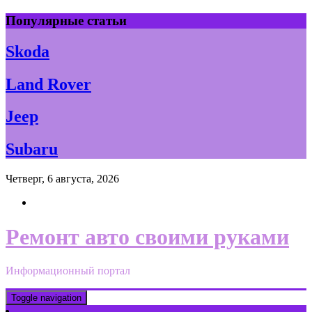
Skip
Популярные статьи
to
content
Skoda
Land Rover
Jeep
Subaru
Четверг, 6 августа, 2026
Ремонт авто своими руками
Информационный портал
Toggle navigation