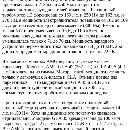
прежнему выдает 218 л.с. и 450 Нм, но при этом
характеристики двух двигателей изменены. Бензиновый
турбомотор 1.3 форсирован со 160 л.с. и 250 Нм до 163 л.с. и
270 Нм, а мощность электродвигателя повышена со 102 до 109
л.с. при неизменном крутящем моменте (300 Нм). Емкость
тяговой батареи уменьшена с 15,6 до 11,5 кВт∙ч, но
максимальная дальность хода в электрическом режиме
уменьшилась только с 71 до 70 км. Мощность зарядного
устройства переменного тока повышена с 7,4 до 11 кВт, а за
доплату предложен зарядник постоянного тока на 22 кВт.
Что касается мощных AMG-версий, то самые «злые»
кроссоверы Mercedes-AMG GLA 45 (387 л.с.) и GLA 45 S (421
л.с.) исключены из гаммы. Моторы такой мощности остались
только у легковушек A-класса и CLA. Отныне предел для
паркетников — это модификации GLA 35 и GLB 35 с
двухлитровой турбочетверкой мощностью 306 л.с.,
восьмиступенчатым «роботом» и полным приводом.
При этом «тридцать пятым» теперь тоже положен 48-
вольтовый стартер-генератор, который на старте выдает 14
л.с. и 150 Нм. Хотя на динамике это почему-то сказалось
отрицательно. У модели GLA 35 время разгона до 100 км/ч
выросло с 5,1 до 5,2 с, а у большого GLB 35 — c 5,2 до 5,5 с.
Все AMG-версии теперь имеют отдельный логотип