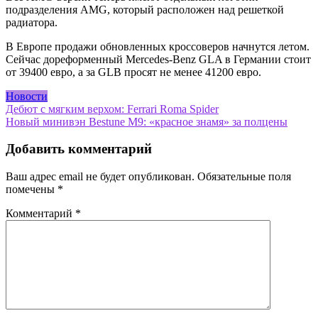
подразделения AMG, который расположен над решеткой
радиатора.
В Европе продажи обновленных кроссоверов начнутся летом.
Сейчас дореформенный Mercedes-Benz GLA в Германии стоит
от 39400 евро, а за GLB просят не менее 41200 евро.
Новости
Навигация
Дебют с мягким верхом: Ferrari Roma Spider
Новый минивэн Bestune M9: «красное знамя» за полцены
по
записям
Добавить комментарий
Ваш адрес email не будет опубликован.
Обязательные поля
помечены
*
Комментарий
*