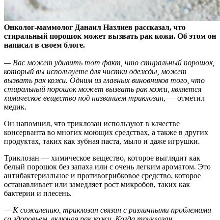
Онколог-маммолог Данаил Назлиев рассказал, что
стиральный порошок может вызвать рак кожи. Об этом он
написал в своем блоге.
— Вас может удивить тот факт, что
стиральный порошок,
который вы используете для чистки одежды, может
вызвать рак кожи. Одним из главных виновников того, что
стиральный порошок может вызвать рак кожи, является
химическое вещество под названием триклозан
, — отметил
медик.
Он напомнил, что триклозан используют в качестве
консерванта во многих моющих средствах, а также в других
продуктах, таких как зубная паста, мыло и даже игрушки.
Триклозан — химическое вещество, которое выглядит как
белый порошок без запаха или с очень легким ароматом. Это
антибактериальное и противогрибковое средство, которое
останавливает или замедляет рост микробов, таких как
бактерии и плесень.
— К сожалению, триклозан связан с различными проблемами
со здоровьем, включая рак кожи. Когда триклозан