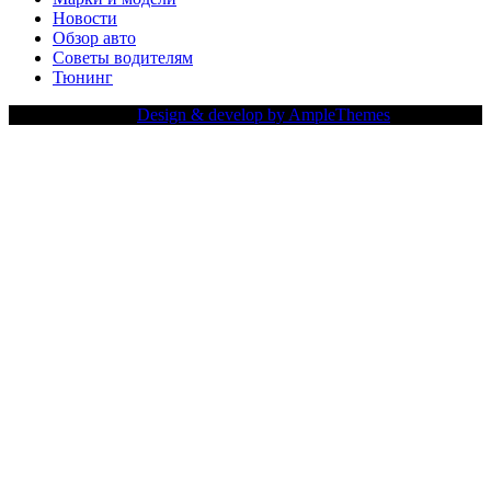
Новости
Обзор авто
Советы водителям
Тюнинг
Copy Right Text |
Design & develop by AmpleThemes