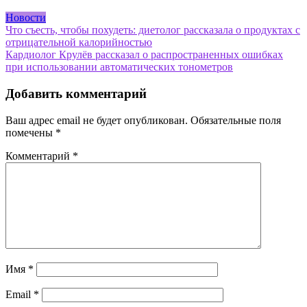
Новости
Навигация
Что съесть, чтобы похудеть: диетолог рассказала о продуктах с
отрицательной калорийностью
по
Кардиолог Крулёв рассказал о распространенных ошибках
записям
при использовании автоматических тонометров
Добавить комментарий
Ваш адрес email не будет опубликован.
Обязательные поля
помечены
*
Комментарий
*
Имя
*
Email
*