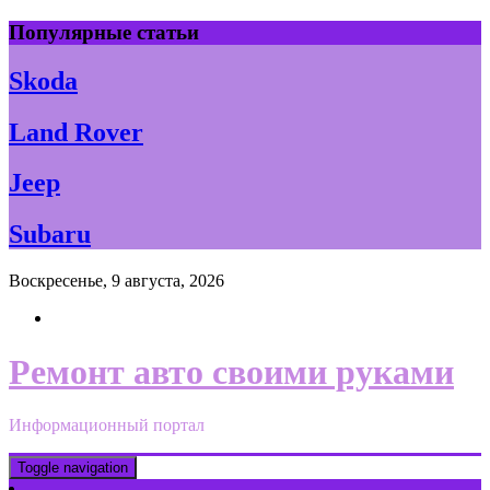
Skip
Популярные статьи
to
content
Skoda
Land Rover
Jeep
Subaru
Воскресенье, 9 августа, 2026
Ремонт авто своими руками
Информационный портал
Toggle navigation