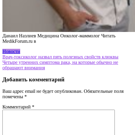
Данаил Назлиев Медицина Онколог-маммолог
Читать
MedikForum.ru в
Новости
Навигация
Врач-токсиколог назвал пять полезных свойств клюквы
Четыре утренних симптома рака, на которые обычно не
по
обращают внимания
записям
Добавить комментарий
Ваш адрес email не будет опубликован.
Обязательные поля
помечены
*
Комментарий
*