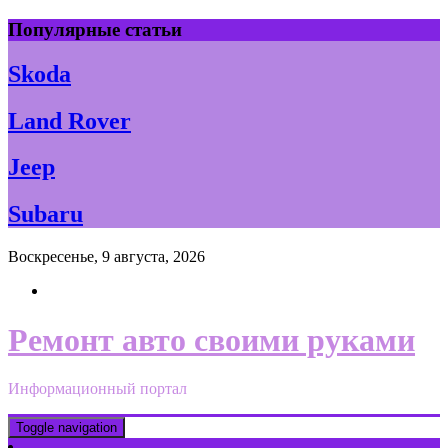
Skip
Популярные статьи
to
content
Skoda
Land Rover
Jeep
Subaru
Воскресенье, 9 августа, 2026
Ремонт авто своими руками
Информационный портал
Toggle navigation