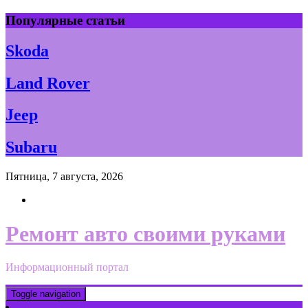
Skip
Популярные статьи
to
content
Skoda
Land Rover
Jeep
Subaru
Пятница, 7 августа, 2026
Ремонт авто своими руками
Информационный портал
Toggle navigation