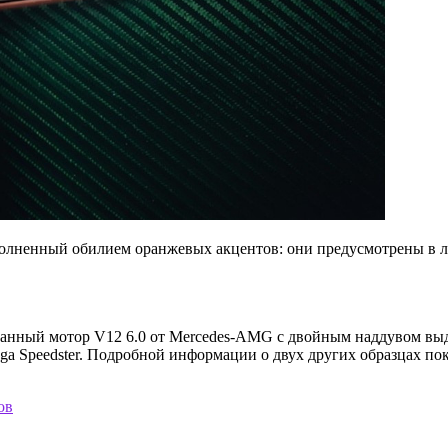
олненный обилием оранжевых акцентов: они предусмотрены в ли
нный мотор V12 6.0 от Mercedes-AMG с двойным наддувом выдает
a Speedster. Подробной информации о двух других образцах пок
ов