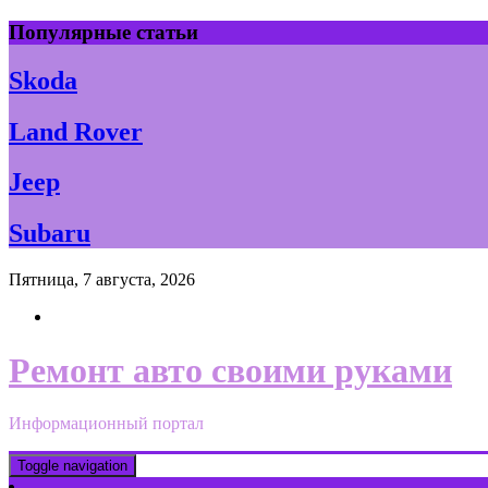
Skip
Популярные статьи
to
content
Skoda
Land Rover
Jeep
Subaru
Пятница, 7 августа, 2026
Ремонт авто своими руками
Информационный портал
Toggle navigation