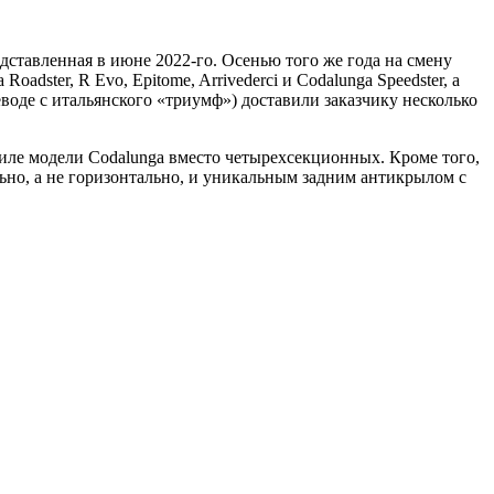
дставленная в июне 2022-го. Осенью того же года на смену
dster, R Evo, Epitome, Arrivederci и Codalunga Speedster, а
еводе с итальянского «триумф») доставили заказчику несколько
тиле модели Codalunga вместо четырехсекционных. Кроме того,
но, а не горизонтально, и уникальным задним антикрылом с