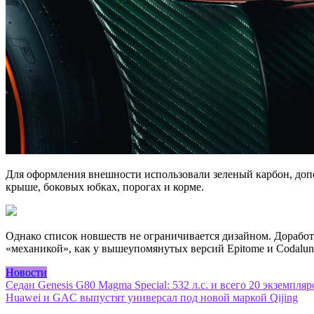
Для оформления внешности использовали зеленый карбон, доп
крыше, боковых юбках, порогах и корме.
Однако список новшеств не ограничивается дизайном. Доработа
«механикой», как у вышеупомянутых версий Epitome и Codalung
Новости
Навигация
Седан Genesis G80 Magma Special: 532 л.с. и всего 20 экземпляр
Huawei и GAC выпустят универсал под новой маркой Qijing
по