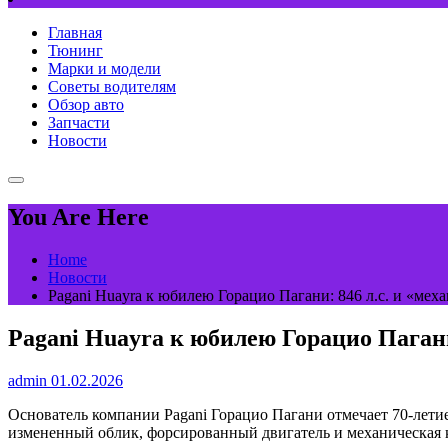
Главная
Тюнинг
Марки и модели
Советы водителям
Обзор авто
Запчасти
Новости
You Are Here
Home
Новости
Pagani Huayra к юбилею Горацио Пагани: 846 л.с. и «мех
Pagani Huayra к юбилею Горацио Пагани
admin
01.02.2026
Основатель компании Pagani Горацио Пагани отмечает 70-летие
измененный облик, форсированный двигатель и механическая к