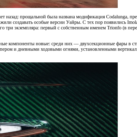
лет назад: прощальной была названа модификация Codalunga, пре
ли создавать особые версии Уайры. С тех пор появились Imola Roa
го три экземпляра: первый с собственным именем Trionfo (в пер
альные компоненты новые: среди них — двухсекционные фары в с
мпером и дневными ходовыми огнями, установленными вертикаль