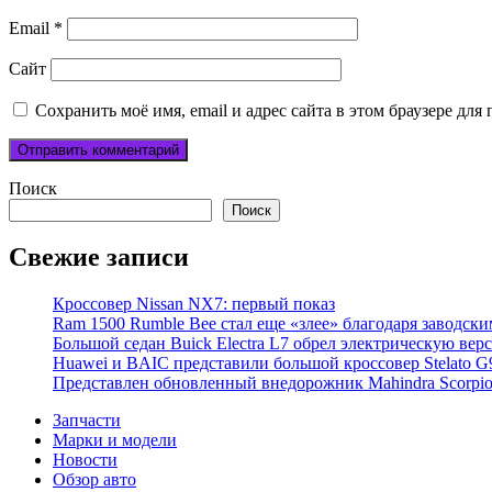
Email
*
Сайт
Сохранить моё имя, email и адрес сайта в этом браузере д
Поиск
Поиск
Свежие записи
Кроссовер Nissan NX7: первый показ
Ram 1500 Rumble Bee стал еще «злее» благодаря заводск
Большой седан Buick Electra L7 обрел электрическую вер
Huawei и BAIC представили большой кроссовер Stelato G
Представлен обновленный внедорожник Mahindra Scorpi
Запчасти
Марки и модели
Новости
Обзор авто