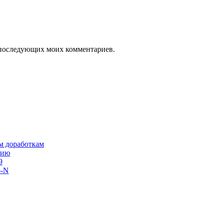
ля последующих моих комментариев.
им доработкам
сию
9
o-N