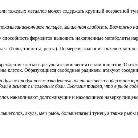
 соли тяжелых металлов может содержать крупный возрастной ту
окалываниекончиков пальцев, мышечная слабость. Возможно нар
у способность ферментов выводить накопленные метаболиты нар
кт (боли, тошнота, рвота). По мере всасывания тяжелых металл
реждения клетки в результате окисления ее компонентов. Оки
ы клеток. Образующиеся свободные радикалы атакуют соседни
 и других продуктов жизнедеятельности человека содержится р
оли в животе и головные боли. Экология такова, что в рыбе со
ллов накапливают долгоживущие и находящиеся наверху пищевой
ольшеголов, акула, меч-рыба, большеглазый тунец, а также рыбы