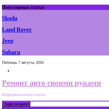
Skip
Популярные статьи
to
content
Skoda
Land Rover
Jeep
Subaru
Пятница, 7 августа, 2026
Ремонт авто своими руками
Информационный портал
Toggle navigation