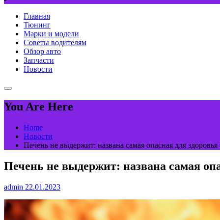
Главная
Тюнинг
Марки и модели
Советы водителям
Обзор авто
Запчасти
Новости
You Are Here
Home
Новости
Печень не выдержит: названа самая опасная для здоровья
Печень не выдержит: названа самая оп
admin
22.01.2023