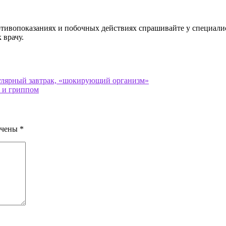
ивопоказаниях и побочных действиях спрашивайте у специалист
 врачу.
пулярный завтрак, «шокирующий организм»
м и гриппом
ечены
*