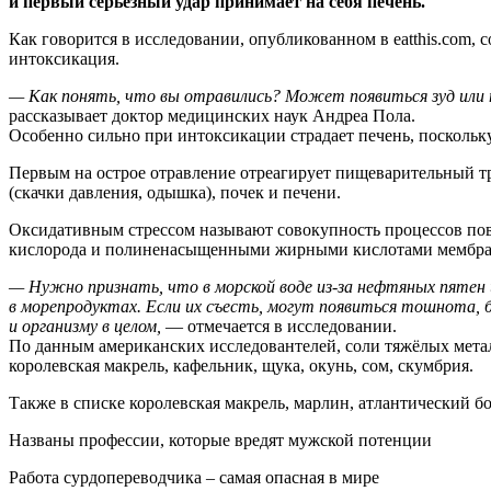
и первый серьезный удар принимает на себя печень.
Как говорится в исследовании, опубликованном в eatthis.com,
интоксикация.
— Как понять, что вы отравились? Может появиться зуд или п
рассказывает доктор медицинских наук Андреа Пола.
Особенно сильно при интоксикации страдает печень, поскольк
Первым на острое отравление отреагирует пищеварительный тра
(скачки давления, одышка), почек и печени.
Оксидативным стрессом называют совокупность процессов пов
кислорода и полиненасыщенными жирными кислотами мембран
— Нужно признать, что в морской воде из-за нефтяных пятен
в морепродуктах. Если их съесть, могут появиться тошнота, б
и организму в целом,
— отмечается в исследовании.
По данным американских исследовантелей, соли тяжёлых мета
королевская макрель, кафельник, щука, окунь, сом, скумбрия.
Также в списке королевская макрель, марлин, атлантический б
Названы профессии, которые вредят мужской потенции
Работа сурдопереводчика – самая опасная в мире